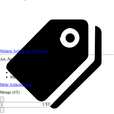
Weitere Artikel des Verkäufers
Art.-Nr.
12590479
Artikeltyp
:
Weihnachtsdekoration
Grundfarbe
:
Gold
Material
:
Metall
Mehr Artikeldetails
Menge (ST)
1 ST