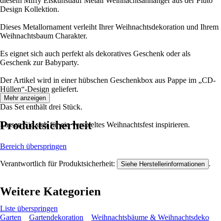
diesem Miffy Eiskunstlauf Metall Weihnachtsanhänger aus der Pluto
Design Kollektion.
Dieses Metallornament verleiht Ihrer Weihnachtsdekoration und Ihrem
Weihnachtsbaum Charakter.
Es eignet sich auch perfekt als dekoratives Geschenk oder als
Geschenk zur Babyparty.
Der Artikel wird in einer hübschen Geschenkbox aus Pappe im „CD-
Hüllen“-Design geliefert.
Mehr anzeigen
Das Set enthält drei Stück.
Produktsicherheit
Lassen Sie sich für ein verspieltes Weihnachtsfest inspirieren.
Bereich überspringen
Verantwortlich für Produktsicherheit:
.
Siehe Herstellerinformationen
Weitere Kategorien
Liste überspringen
Garten
Gartendekoration
Weihnachtsbäume & Weihnachtsdeko