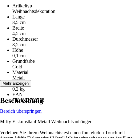
Artikeltyp
Weihnachtsdekoration
Länge
8,5 cm
Breite
4,5 cm
Durchmesser
8,5 cm
Höhe
0,1 cm
Grundfarbe
Gold
Material
Metall
Gewicht
Mehr anzeigen
0,2 kg
EAN
Beschreibung
7434823798753
Bereich überspringen
Miffy Eiskunstlauf Metall Weihnachtsanhänger
Verleihen Sie Ihrem Weihnachtsfest einen funkelnden Touch mit