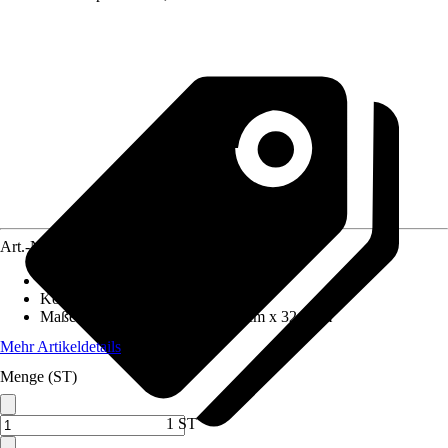
Art.-Nr.
4614442
Frontfarbe
:
Weiß
Korpusfarbe
:
Asteiche
Maße (BxHxT)
:
60.0 cm x 83.0 cm x 32.0 cm
Mehr Artikeldetails
Menge (ST)
1 ST