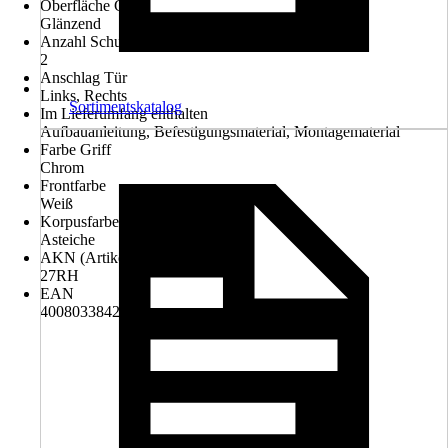
Oberfläche Griff
Glänzend
Anzahl Schubladen
2
Anschlag Tür
Links, Rechts
Sortimentskatalog
Im Lieferumfang enthalten
Aufbauanleitung, Befestigungsmaterial, Montagematerial
Farbe Griff
Chrom
Frontfarbe
Weiß
Korpusfarbe
Asteiche
AKN (Artikelkurznummer)
27RH
EAN
4008033842655