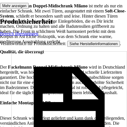
Der
Fackelmann Doppel-Midischrank Milano
ist mehr als nur ein
Mehr anzeigen
einfacher Schrank. Mit zwei Türen, ausgestattet mit einem
Soft-Close-
System
, schließt er besonders sanft und leise. Hinter diesen Türen
Produktsicherheit
verbergen sich zwei großzügige Einlegeböden, die es Dir leicht
machen, Ordnung zu halten und alle Badutensilien griffbereit zu
haben. Die Front in schlichtem Weiß harmoniert perfekt mit dem
Bereich überspringen
Korpus in Ast Eiche Holzoptik, was dem Schrank eine warme,
mediterrane Ausstrahlung verleiht.
Verantwortlich für Produktsicherheit:
.
Siehe Herstellerinformationen
Qualität, die überzeugt
Der
Fackelmann Doppel-Midischrank Milano
wird in Deutschland
hergestellt, was höchste Qualitätsstandards und schnelle Lieferzeiten
garantiert. Die hochwertigen, abgerundeten Kantenabschlüsse sorgen
nicht nur für eine elegante Optik, sondern auch für erhöhte Sicherheit
im Badezimmer. Das verwendete Material ist robust und pflegeleicht,
ideal für die tägliche Beanspruchung in einem lebhaften Haushalt.
Einfache Montage und Pflege
Dieser Schrank wird zerlegt geliefert und kann dank der beiliegenden,
verständlichen Anleitung schnell und einfach montiert werden. Die