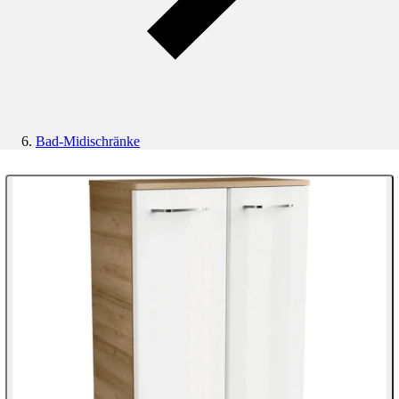
Bad-Midischränke