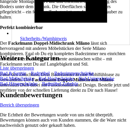
hängende Montage spart Platz und erleichtert die Reinigung des
Bodens unter dem Schrank. Die Oberflächen sind besonders
pflegeleicht – ein feuchtes Tuch genügt, um den Schrank sauber zu
halten.
Perfekt kombinierbar
Sicherheits-/Warnhinweis
Der
Fackelmann Doppel-Midischrank Milano
lässt sich
hervorragend mit anderen Möbelstücken der Serie Milano
kombinieren. Egal ob Du ein komplettes Badezimmer neu einrichten
Weitere Kategorien
möchtest oder nur einzelne Elemente austauschen willst – mit
Fackelmann setzt Du auf Langlebigkeit und Stil.
Liste überspringen
Bad & Sanitär
Badmöbel
Badezimmerschränke
Fasse den Entschluss, Dein Badezimmer in eine Wohlfühloase zu
Bad-Midischränke
Bad-Hochschränke
Bad-Unterschränke
verwandeln. Der
Fackelmann Doppel-Midischrank Milano
Bad-Hängeschränke
Badmöbel-Zubehör
unterstützt Dich dabei mit Funktionalität und Design. Bestelle jetzt und
profitiere von der schnellen Lieferung direkt zu Dir nach Hause!
Kundenbewertungen
Bereich überspringen
Die Echtheit der Bewertungen wurde von uns nicht überprüft.
Bewertungen können auch von Kunden stammen, die die Ware nicht
nachweislich genutzt oder gekauft haben.