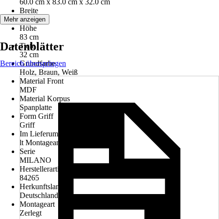
60.0 cm x 83.0 cm x 32.0 cm
Breite
60 cm
Mehr anzeigen
Höhe
83 cm
Datenblätter
Tiefe
32 cm
Bereich überspringen
Grundfarbe
Holz, Braun, Weiß
Material Front
MDF
Material Korpus
Spanplatte
Form Griff
Griff
Im Lieferumfang enthalten
lt Montageanleitung
Serie
MILANO
Herstellerartikelnummer
84265
Herkunftsland
Deutschland
Montageart
Zerlegt