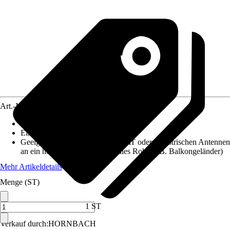
Art.-Nr.
3885344
Artikeltyp
:
Mastausleger
Einsatzbereich
:
Außen
Geeignet für
:
Befestigung von SAT oder terrestrischen Antennen
an ein horizontales oder vertikales Rohr (z.B. Balkongeländer)
Mehr Artikeldetails
Menge (ST)
1 ST
Verkauf durch:
HORNBACH