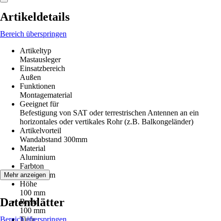
Artikeldetails
Bereich überspringen
Artikeltyp
Mastausleger
Einsatzbereich
Außen
Funktionen
Montagematerial
Geeignet für
Befestigung von SAT oder terrestrischen Antennen an ein
horizontales oder vertikales Rohr (z.B. Balkongeländer)
Artikelvorteil
Wandabstand 300mm
Material
Aluminium
Farbton
Aluminium
Mehr anzeigen
Höhe
100 mm
Datenblätter
Breite
100 mm
Bereich überspringen
Tiefe