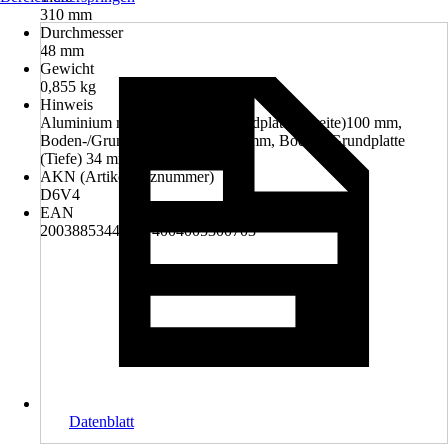
310 mm
Durchmesser
48 mm
Gewicht
0,855 kg
Hinweis
Aluminium rostfrei, Boden-/Grundplatte (Breite)100 mm,
Boden-/Grundplatte (Höhe) 100 mm, Boden-/Grundplatte
(Tiefe) 34 mm
AKN (Artikelkurznummer)
D6V4
EAN
2003885344007, 4004005300703
Datenblatt