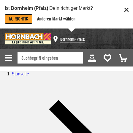
Ist
Bornheim (Pfalz)
Dein richtiger Markt?
JA, RICHTIG
Anderen Markt wählen
Bornheim (Pfalz)
Startseite