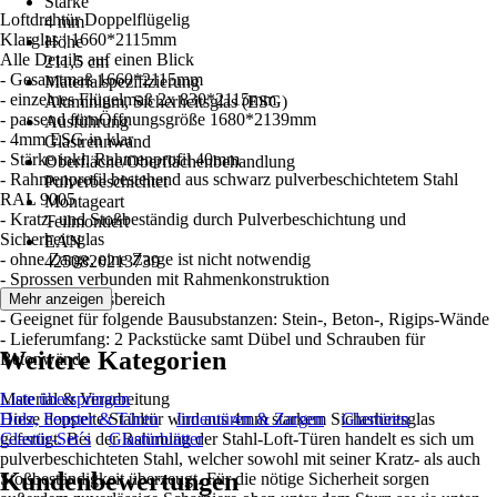
Stärke
Loftdrehtür Doppelflügelig
4 mm
Klarglas | 1660*2115mm
Höhe
Alle Details auf einen Blick
211,5 cm
- Gesamtmaß 1660*2115mm
Materialspezifizierung
- einzelnes Flügelmaß 2x 830*2115mm
Aluminium, Sicherheitsglas (ESG)
- passend fürnÖffnungsgröße 1680*2139mm
Ausführung
- 4mm ESG in klar
Glastrennwand
- Stärke inkl. Rahmenprofil 40mm
Oberfläche/Oberflächenbehandlung
- Rahmenprofil bestehend aus schwarz pulverbeschichtetem Stahl
Pulverbeschichtet
RAL 9005
Montageart
- Kratz- und Stoßbeständig durch Pulverbeschichtung und
Teilmontiert
Sicherheitsglas
EAN
- ohne Zarge, eine Zarge ist nicht notwendig
4250820213739
- Sprossen verbunden mit Rahmenkonstruktion
- 180° Öffnungsbereich
Mehr anzeigen
- Geeignet für folgende Bausubstanzen: Stein-, Beton-, Rigips-Wände
- Lieferumfang: 2 Packstücke samt Dübel und Schrauben für
Weitere Kategorien
Betonwände
Material & Verarbeitung
Liste überspringen
Diese doppelte Stahltür wird aus 4mm starkem Sicherheitsglas
Holz, Fenster & Türen
Innentüren & Zargen
Glastüren
gefertigt. Bei der Rahmung der Stahl-Loft-Türen handelt es sich um
Glastür-Set´s
Glastürblätter
pulverbeschichteten Stahl, welcher sowohl mit seiner Kratz- als auch
Kundenbewertungen
Stoßbeständigkeit überzeugt. Für die nötige Sicherheit sorgen