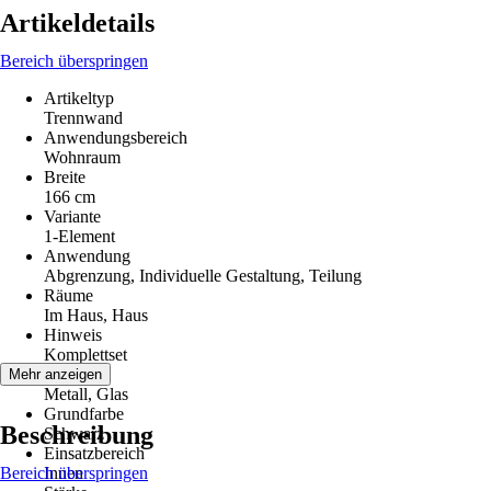
Artikeldetails
Bereich überspringen
Artikeltyp
Trennwand
Anwendungsbereich
Wohnraum
Breite
166 cm
Variante
1-Element
Anwendung
Abgrenzung, Individuelle Gestaltung, Teilung
Räume
Im Haus, Haus
Hinweis
Komplettset
Material
Mehr anzeigen
Metall, Glas
Grundfarbe
Beschreibung
Schwarz
Einsatzbereich
Bereich überspringen
Innen