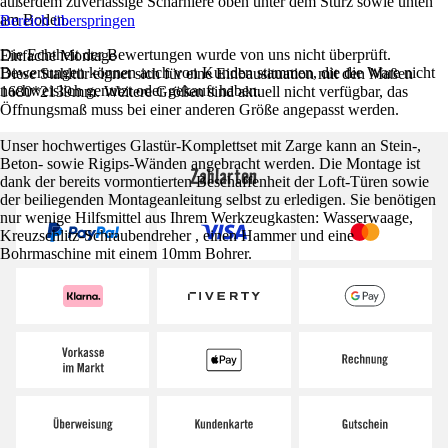
außerdem zuverlässige Scharniere oben unter dem Sturz sowie unten
am Boden.
Bereich überspringen
Die Echtheit der Bewertungen wurde von uns nicht überprüft.
Einfache Montage
Bewertungen können auch von Kunden stammen, die die Ware nicht
Diese Stahltür eignet sich für eine Einbausituation mit den Maßen
nachweislich genutzt oder gekauft haben.
1680*2139mm. Weitere Größen sind aktuell nicht verfügbar, das
Öffnungsmaß muss bei einer anderen Größe angepasst werden.
Unser hochwertiges Glastür-Komplettset mit Zarge kann an Stein-,
Beton- sowie Rigips-Wänden angebracht werden. Die Montage ist
Zahlarten
dank der bereits vormontierten Beschaffenheit der Loft-Türen sowie
der beiliegenden Montageanleitung selbst zu erledigen. Sie benötigen
nur wenige Hilfsmittel aus Ihrem Werkzeugkasten: Wasserwaage,
Kreuzschlitz-Schraubendreher , einen Hammer und eine
Bohrmaschine mit einem 10mm Bohrer.