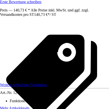
Erste Bewertung schreiben
Preis — 140,73 € * Alle Preise inkl. MwSt. und ggf. zzgl.
Versandkosten pro ST
140,73 €
*
/
ST
Weitere Artikel des Verkäufers
Art.-Nr.
12739191
Funktionen
:
-
Mehr Artikeldetails