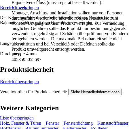
Bajonettverschluss (muss separat bestellt werden)!
Bereich überspringen
Hinweis
Montage, Anschluss und Installation sollten nur von Personen
Der Kupplungssplint wird benötigt um ein Kupplungstrichter mit
durchgeführt werden, die über die nötigen Kenntnisse zum
Bajonettverschluss mit dem Gelenklager zu verbinden.
sicheren Umgang mit dem Produkt verfügen. Zur Vermeidung
möglicher Gefahren sollte das Produkt nur bestimmungsgemäß
verwenden, regelmäßig auf Schäden überprüft und von Kindern
ferngehalten werden. Die maximale Belastbarkeit sollte nicht
Länge: 15 mm
überschritten und bei Verschleiß oder Defekten sollte das
Produkt umweltgerecht entsorgt werden.
Durchmesser: 4 mm
EAN
4058595055697
Produktsicherheit
Bereich überspringen
Verantwortlich für Produktsicherheit:
.
Siehe Herstellerinformationen
Weitere Kategorien
Liste überspringen
Holz, Fenster & Türen
Fenster
Fensterdichtung
Kunststofffenster
Holzfenster
Aluminiumfenster
Kellerfenster
Rollladen