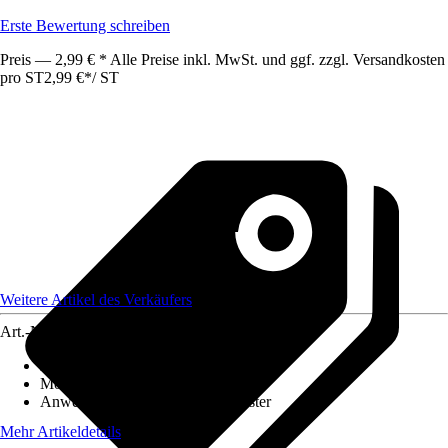
Erste Bewertung schreiben
Preis — 2,99 € * Alle Preise inkl. MwSt. und ggf. zzgl. Versandkosten
pro ST
2,99 €
*
/
ST
Weitere Artikel des Verkäufers
Art.-Nr.
12556468
Artikeltyp
:
Kurbel
Montageart
:
Aufputz
Anwendungsbereich
:
Türen, Fenster
Mehr Artikeldetails