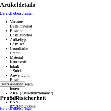
Artikeldetails
Bereich überspringen
Variante
Bastelmaterial
Bastelart
Bastelzubehör
Artikeltyp
Bastelset
Grundfarbe
Creme
Material
Kunststoff
Inhalt
1 Stück
Anwendung
Basteln
Einsatzbereich
Mehr anzeigen
Innen
AKN (Artikelkurznummer)
Produktsicherheit
WP2G
EAN
8710341250638
Bereich überspringen