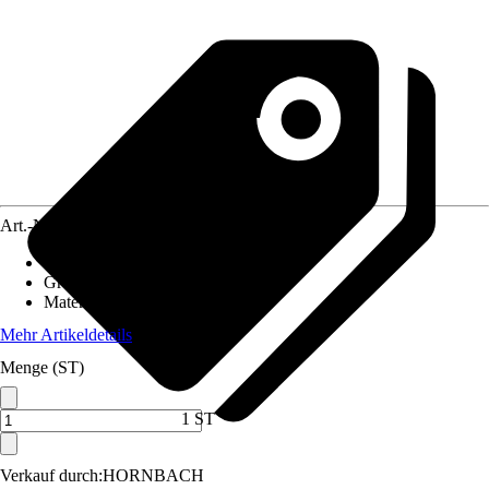
Art.-Nr.
10193670
Artikeltyp
:
Bastelset
Grundfarbe
:
Creme
Material
:
Kunststoff
Mehr Artikeldetails
Menge (ST)
1 ST
Verkauf durch:
HORNBACH