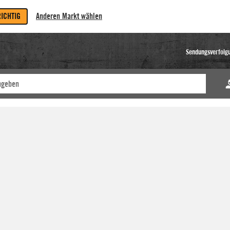
RICHTIG
Anderen Markt wählen
Sendungsverfolg