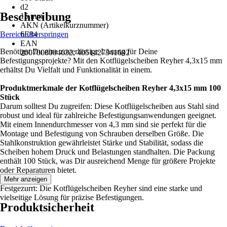
d2
Beschreibung
15 mm
AKN (Artikelkurznummer)
Bereich überspringen
6E84
EAN
Benötigst Du eine zuverlässige Lösung für Deine
2007008004632, 4051427341692
Befestigungsprojekte? Mit den Kotflügelscheiben Reyher 4,3x15 mm
erhältst Du Vielfalt und Funktionalität in einem.
Produktmerkmale der Kotflügelscheiben Reyher 4,3x15 mm 100
Stück
Darum solltest Du zugreifen: Diese Kotflügelscheiben aus Stahl sind
robust und ideal für zahlreiche Befestigungsanwendungen geeignet.
Mit einem Innendurchmesser von 4,3 mm sind sie perfekt für die
Montage und Befestigung von Schrauben derselben Größe. Die
Stahlkonstruktion gewährleistet Stärke und Stabilität, sodass die
Scheiben hohem Druck und Belastungen standhalten. Die Packung
enthält 100 Stück, was Dir ausreichend Menge für größere Projekte
oder Reparaturen bietet.
Mehr anzeigen
Festgezurrt: Die Kotflügelscheiben Reyher sind eine starke und
vielseitige Lösung für präzise Befestigungen.
Produktsicherheit