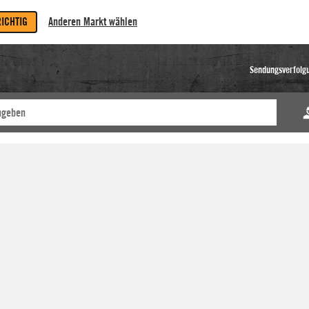
RICHTIG
Anderen Markt wählen
Sendungsverfolg