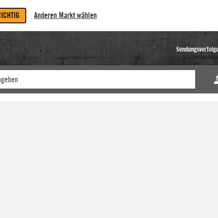
RICHTIG
Anderen Markt wählen
Sendungsverfolg