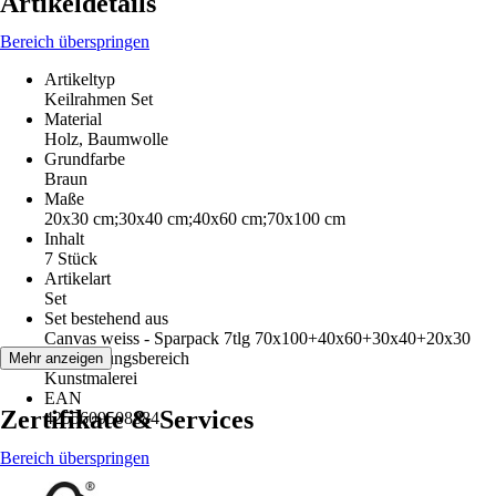
Artikeldetails
Bereich überspringen
Artikeltyp
Keilrahmen Set
Material
Holz, Baumwolle
Grundfarbe
Braun
Maße
20x30 cm;30x40 cm;40x60 cm;70x100 cm
Inhalt
7 Stück
Artikelart
Set
Set bestehend aus
Canvas weiss - Sparpack 7tlg 70x100+40x60+30x40+20x30
Anwendungsbereich
Mehr anzeigen
Kunstmalerei
EAN
Zertifikate & Services
4255609508884
Bereich überspringen