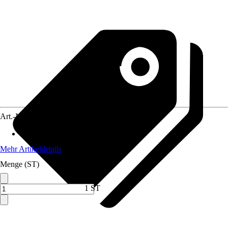
Art.-Nr.
12517411
Anwendungsbereich
:
Kunstmalerei
Mehr Artikeldetails
Menge (ST)
1 ST