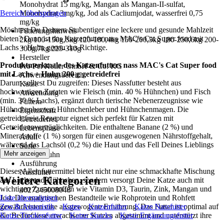
Monohydrat 15 mg/kg, Mangan als Mangan-II-sulfat,
Bereich überspringen
Monohydrat 3mg/kg, Jod als Cacliumjodat, wasserfrei 0,75
mg/kg
Möchtest Du Deinem Stubentiger eine leckere und gesunde Mahlzeit
Fütterungshinweis
bieten? Dann ist das Katzenfutter nass MAC's Cat Super food mit
2kg 100-150g,3kg 120-180,4kg 150-200,5kg 180-250,6kg 200-
Lachs + Huhn genau das Richtige.
300g,7kg 225-310g
Hersteller
Produktmerkmale des Katzenfutters nass MAC's Cat Super food
Pro Pet Koller GmbH & Co. KG
mit Lachs + Huhn 200 g getreidefrei
Anwendungsbereich
Darum solltest Du zugreifen: Dieses Nassfutter besteht aus
Katze
hochwertigen Zutaten wie Fleisch (min. 40 % Hühnchen) und Fisch
Anwendung
(min. 30 % Lachs), ergänzt durch tierische Nebenerzeugnisse wie
Füttern
Hühnchenherzen, Hühnchenleber und Hühnchenmagen. Die
Eigenschaft
getreidefreie Rezeptur eignet sich perfekt für Katzen mit
Getreidefrei
Getreideunverträglichkeiten. Die enthaltene Banane (2 %) und
Lebensphase
Mineralstoffe (1 %) sorgen für einen ausgewogenen Nährstoffgehalt,
Adult
während das Lachsöl (0,2 %) die Haut und das Fell Deines Lieblings
Sorte
unterstützt.
Mehr anzeigen
Lachs, Huhn
Ausführung
Dieses Alleinfuttermittel bietet nicht nur eine schmackhafte Mischung
Nassfutter
Weitere Kategorien
aus Lachs und Hühnchen, sondern versorgt Deine Katze auch mit
EAN
wichtigen Zusatzstoffen wie Vitamin D3, Taurin, Zink, Mangan und
4027245008048
Jod. Die analytischen Bestandteile wie Rohprotein und Rohfett
Liste überspringen
gewährleisten eine ausgewogene Ernährung. Das Futter ist optimal auf
Zoo & Aquaristik
Katze
Katzenfutter
Katze Nassfutter
die Bedürfnisse erwachsener Katzen abgestimmt und unterstützt ihre
Katze Trockenfutter
Katze Snacks
Katze Ergänzungsfutter