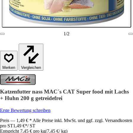
1
/
2
Vergleichen
Katzenfutter nass MAC´s CAT Super food mit Lachs
+ Huhn 200 g getreidefrei
Erste Bewertung schreiben
Preis — 1,49 € * Alle Preise inkl. MwSt. und ggf. zzgl. Versandkosten
pro ST
1,49 €
*
/
ST
Entspricht 7,45 € pro kg
(
7,45 €
/
kg
)