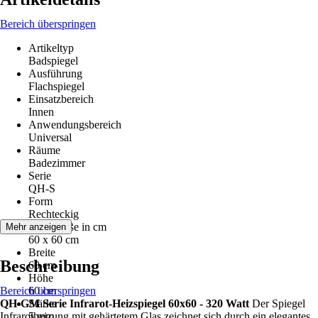
Bereich überspringen
Artikeltyp
Badspiegel
Ausführung
Flachspiegel
Einsatzbereich
Innen
Anwendungsbereich
Universal
Räume
Badezimmer
Serie
QH-S
Form
Rechteckig
Nenngröße in cm
Mehr anzeigen
60 x 60 cm
Breite
Beschreibung
60 cm
Höhe
Bereich überspringen
60 cm
QH-GM Serie Infrarot-Heizspiegel 60x60 - 320 Watt
Stärke
Der Spiegel
Infrarotheizung mit gehärtetem Glas zeichnet sich durch ein elegantes
5 mm