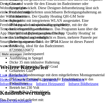
Design aus und wurde für den Einsatz im Badezimmer oder
Glasart
Wohnzimmer entwickelt. Diese Designer-Infrarotheizung lässt sich
Spiegelglas
einfach mit der mitgelieferten unsichtbaren Befestigungshalterung an
Produktdetails
der Wand montieren. Der Quality Heating QH-GM Serie
Flachfacette
Infrarotspiegel ist mit integriertem WLAN ausgestattet. Eine
Schutzart
Fernbedienung wird standardmäßig mitgeliefert, mit der die
IP 54 (staub- und spritzwassergeschützt)
Temperatur eingestellt werden kann. Das Programm kann über die
Im Lieferumfang enthalten
App Ihrer Wahl angepasst werden. Die App 'Quality Heating' ist
Spiegel und Befestigungsmaterialien
kostenlos verfügbar und ermöglicht es Ihnen, mehrere Paneele per
Im Lieferumfang enthalten
Smartphone zu steuern. Dank der
Befestigungsmaterial
IP54
-Klasse ist dieses Paneel
wasserbeständig, ideal für das Badezimmer.
EAN
8720986326872
Infrarot-Glasheizpaneel
Mehr anzeigen
Ausführung in Spiegel
Dicke 35 mm inklusive Halterung
Weitere Kategorien
Temperaturbereich: 70 - 90 Grad
Gehärtetes Glas
Einfache Wandmontage mit dem mitgelieferten Montagematerial
Liste überspringen
IP54 wasserbeständig, geeignet für Feuchträume wie das
Heizen, Klima & Lüftung
Heizgeräte
Infrarotheizung
Badezimmer
Infrarot Wandheizung
Infrarot Heizpaneel
Infrarot Bildheizung
Betrieb bei 230 Volt
Kundenbewertungen
Hergestellt in Deutschland
Das Paneel wird geliefert mit:
Bereich überspringen