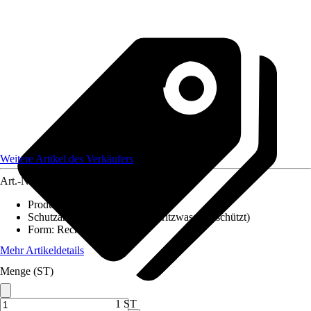
Weitere Artikel des Verkäufers
Art.-Nr.
12578748
Produktdetails
:
Flachfacette
Schutzart
:
IP 54 (staub- und spritzwassergeschützt)
Form
:
Rechteckig
Mehr Artikeldetails
Menge (ST)
1 ST