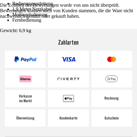
Bedienungsanleitung
Die Echtheit der Bewertungen wurde von uns nicht überprüft.
1,9 Meter Netzkabel
Bewertungen können auch von Kunden stammen, die die Ware nicht
Montagehalterung
nachweislich genutzt oder gekauft haben.
Fernbedienung
Gewicht: 6,9 kg
Zahlarten