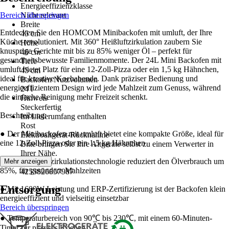
Energieeffizienzklasse
Bereich überspringen
Nicht relevant
Breite
Entdecken Sie den HOMCOM Minibackofen mit umluft, der Ihre
45 cm
Küche revolutioniert. Mit 360° Heißluftzirkulation zaubern Sie
Höhe
knusprige Gerichte mit bis zu 85% weniger Öl – perfekt für
46 cm
gesundheitsbewusste Familienmomente. Der 24L Mini Backofen mit
Tiefe
umluft bietet Platz für eine 12-Zoll-Pizza oder ein 1,5 kg Hähnchen,
45 cm
ideal für kreative Kochabende. Dank präziser Bedienung und
Backofen Nutzvolumen
energieeffizientem Design wird jede Mahlzeit zum Genuss, während
24 l
die einfache Reinigung mehr Freizeit schenkt.
Hinweis
Steckerfertig
Beschreibung:
Im Lieferumfang enthalten
Rost
● Der Minibackofen mit umluft bietet eine kompakte Größe, ideal für
Elektroaltgerät-Rücknahme
eine 12-Zoll-Pizza oder ein 1,5 kg Hähnchen
Bitte bringen Sie Ihre Altgeräte selbst zu einem Verwerter in
Ihrer Nähe.
● 360º Heißluftzirkulationstechnologie reduziert den Ölverbrauch um
Mehr anzeigen
EAN
85%, für gesündere Mahlzeiten
4255826857987
Entsorgung
● Mit 1600W Leistung und ERP-Zertifizierung ist der Backofen klein
energieeffizient und vielseitig einsetzbar
Bereich überspringen
● Temperaturbereich von 90℃ bis 230℃, mit einem 60-Minuten-
Timer für präzises Kochen