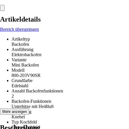
Artikeldetails
Bereich überspringen
Artikeltyp
Backofen
Ausführung
Elektrobackofen
Variante
Mini Backofen
Modell
800-203V90SR
Grundfarbe
Edelstahl
Anzahl Backofenfunktionen
2
Backofen-Funktionen
Unterhitze mit Heißluft
Bedienung
Mehr anzeigen
Knebel
Typ Kochfeld
Beschreibung
Ohne Kochfeld