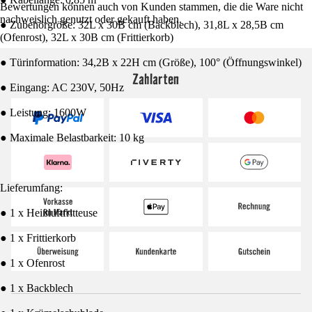
Bewertungen können auch von Kunden stammen, die die Ware nicht
nachweislich genutzt oder gekauft haben.
● Zubehörgröße: 32L x 30B cm (Backblech), 31,8L x 28,5B cm
(Ofenrost), 32L x 30B cm (Frittierkorb)
● Türinformation: 34,2B x 22H cm (Größe), 100° (Öffnungswinkel)
Zahlarten
● Eingang: AC 230V, 50Hz
● Leistung: 1600W
● Maximale Belastbarkeit: 10 kg
Lieferumfang:
● 1 x Heißluftfritteuse
● 1 x Frittierkorb
● 1 x Ofenrost
● 1 x Backblech