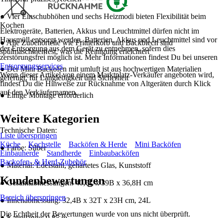
● Vier Einschubhöhen und sechs Heizmodi bieten Flexibilität beim
Kochen
Elektrogeräte, Batterien, Akkus und Leuchtmittel dürfen nicht im
Hausmüll entsorgt werden. Batterien, Akkus und Leuchtmittel sind vor
● Alle Zubehörteile wie Frittierkorb und Backblech sind
der Entsorgung aus dem Gerät zu entnehmen, sofern dies
spülmaschinenfest, was die Reinigung erleichtert
zerstörungsfrei möglich ist. Mehr Informationen findest Du bei unseren
Entsorgungsservices
.
● Der Mini Backofen mit umluft ist aus hochwertigen Materialien
Wenn dieser Artikel von einem Marktplatz-Verkäufer angeboten wird,
gefertigt, für Langlebigkeit und Sicherheit
findest Du die Hinweise zur Rücknahme von Altgeräten durch Klick
auf den Verkäufernamen.
● Einige Montage erforderlich
Weitere Kategorien
Technische Daten:
Liste überspringen
Küche
Kochstelle
Backöfen & Herde
Mini Backöfen
● Farbe: Silber
Einbauherde
Standherde
Einbaubacköfen
Backofen- & Herd-Zubehör
● Material: Edelstahl, gehärtetes Glas, Kunststoff
Kundenbewertungen
● Gesamtabmessungen: 40,6L x 39B x 36,8H cm
Bereich überspringen
● Innenabmessung: 32,4B x 32T x 23H cm, 24L
Die Echtheit der Bewertungen wurde von uns nicht überprüft.
● Kabellänge: 0,85 m