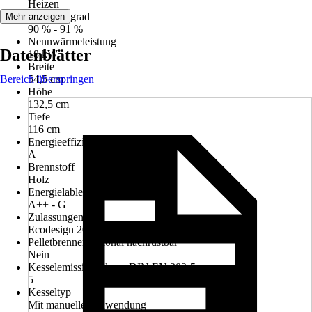
Heizen
Wirkungsgrad
Mehr anzeigen
90 % - 91 %
Nennwärmeleistung
Datenblätter
18 kW
Breite
Bereich überspringen
54,5 cm
Höhe
132,5 cm
Tiefe
116 cm
Energieeffizienzklasse
A
Brennstoff
Holz
Energielableart
A++ - G
Zulassungen
Ecodesign 2022
Pelletbrenner optional nachrüstbar
Nein
Kesselemissionsklasse DIN EN 303-5
5
Kesseltyp
Mit manueller Anwendung