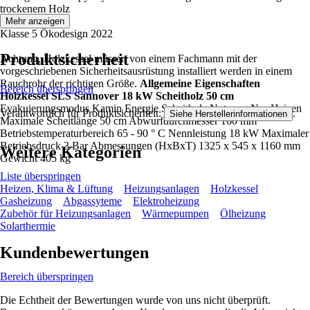
trockenem Holz
Mehr anzeigen
Klasse 5 Ökodesign 2022
Produktsicherheit
Achtung, Holzkessel müssen von einem Fachmann mit der
vorgeschriebenen Sicherheitsausrüstung installiert werden in einem
Rauchrohr der richtigen Größe.
Allgemeine Eigenschaften
Bereich überspringen
Holzkessel SLS Sannover 18 kW Scheitholz 50 cm
Evakuierungsmodus Kamin Energie Scheitholz Nutzung Nur Heizen
Verantwortlich für Produktsicherheit:
.
Siehe Herstellerinformationen
Maximale Scheitlänge 50 cm Abwurfdurchmesser 160 mm
Betriebstemperaturbereich 65 - 90 ° C Nennleistung 18 kW Maximaler
Betriebsdruck 3 Bar Abmessungen (HxBxT) 1325 x 545 x 1160 mm
Weitere Kategorien
Gewicht 405 kg
Liste überspringen
Heizen, Klima & Lüftung
Heizungsanlagen
Holzkessel
Gasheizung
Abgassyteme
Elektroheizung
Zubehör für Heizungsanlagen
Wärmepumpen
Ölheizung
Solarthermie
Kundenbewertungen
Bereich überspringen
Die Echtheit der Bewertungen wurde von uns nicht überprüft.