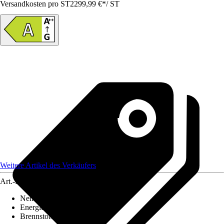
Versandkosten pro ST
2299,99 €
*
/
ST
Weitere Artikel des Verkäufers
Art.-Nr.
12554584
Nennwärmeleistung
:
18 kW
Energieeffizienzklasse
:
A
Brennstoff
:
Holz