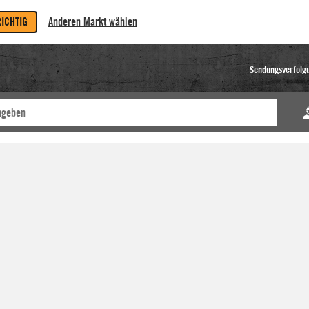
RICHTIG
Anderen Markt wählen
Sendungsverfolg