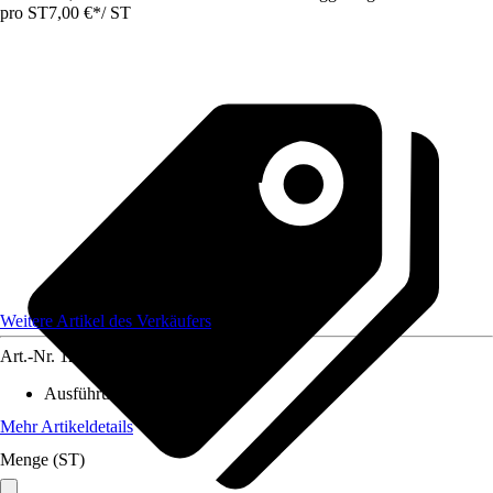
pro ST
7,00 €
*
/
ST
Weitere Artikel des Verkäufers
Art.-Nr.
12136630
Ausführung
:
Anschlussstück
Mehr Artikeldetails
Menge (ST)