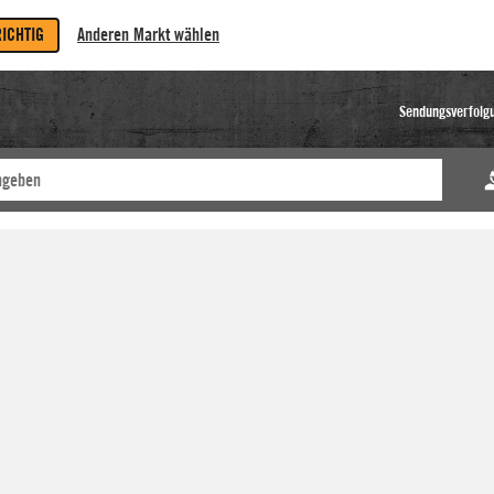
RICHTIG
Anderen Markt wählen
Sendungsverfolg