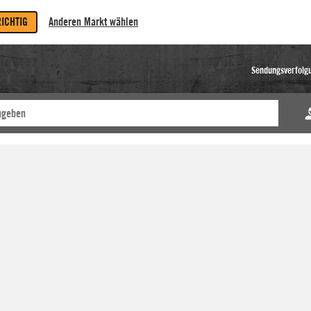
RICHTIG
Anderen Markt wählen
Sendungsverfolg