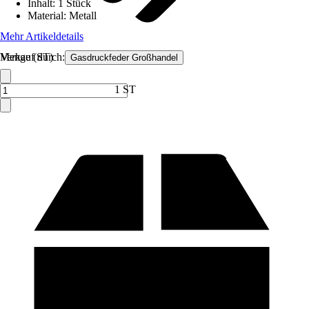
Inhalt
:
1 Stück
Material
:
Metall
Mehr Artikeldetails
Verkauf durch:
Menge (ST)
Gasdruckfeder Großhandel
1 ST