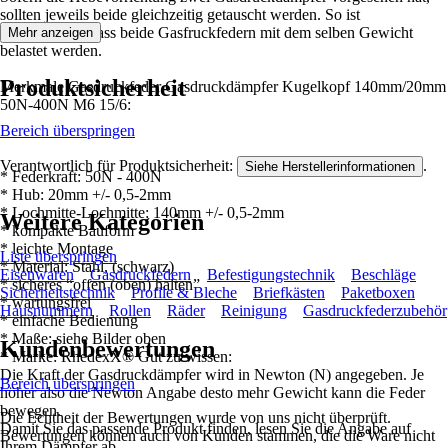
sollten jeweils beide gleichzeitig getauscht werden. So ist
sichergestellt, dass beide Gasfruckfedern mit dem selben Gewicht
Mehr anzeigen
belastet werden.
Produktsicherheit
Merkmale Gasdruckfeder Gasdruckdämpfer Kugelkopf 140mm/20mm
50N-400N M6 15/6:
Bereich überspringen
Verantwortlich für Produktsicherheit:
.
Siehe Herstellerinformationen
* Federkraft: 50N - 400N
* Hub: 20mm +/- 0,5-2mm
* Lochmitte-Lochmitte: 140mm +/- 0,5-2mm
Weitere Kategorien
* kompakte Bauform
* leichte Montage
Liste überspringen
* Material: Stahl, (schwarz)
Eisenwaren
Gasdruckfedern
Befestigungstechnik
Beschläge
* sicheres “offen (oben) halten”
Sicherheitstechnik
Profile & Bleche
Briefkästen
Paketboxen
* wartungsfrei
Hausnummern
Rollen
Räder
Reinigung
Gasdruckfederzubehör
* einfache Bedienung
* Maße: siehe Bilder oben
Kundenbewertungen
* Marke: RhedexX® Gut zu wissen:
Die Kraft der Gasdruckdämpfer wird in Newton (N) angegeben. Je
Bereich überspringen
höher also die Newton Angabe desto mehr Gewicht kann die Feder
bewegen.
Die Echtheit der Bewertungen wurde von uns nicht überprüft.
Damit Sie das passende Produkt finden, lesen Sie die Angabe auf
Bewertungen können auch von Kunden stammen, die die Ware nicht
Ihrem Dämpfer ab.