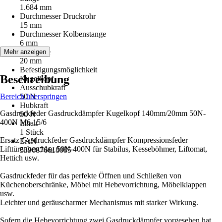
1.684 mm
Durchmesser Druckrohr
15 mm
Durchmesser Kolbenstange
6 mm
Hublänge
Mehr anzeigen
20 mm
Befestigungsmöglichkeit
Beschreibung
Kugelkopf
Ausschubkraft
Bereich überspringen
50 N
Hubkraft
Gasdruckfeder Gasdruckdämpfer Kugelkopf 140mm/20mm 50N-
50 N
400N M6 15/6
Inhalt
1 Stück
Ersatz Gasdruckfeder Gasdruckdämpfer Kompressionsfeder
EAN
Lifttürenbeschlag 50N-400N für Stabilus, Kesseböhmer, Liftomat,
5390876618085
Hettich usw.
Gasdruckfeder für das perfekte Öffnen und Schließen von
Küchenoberschränke, Möbel mit Hebevorrichtung, Möbelklappen
usw.
Leichter und geräuscharmer Mechanismus mit starker Wirkung.
Sofern die Hebevorrichtung zwei Gasdruckdämpfer vorgesehen hat,