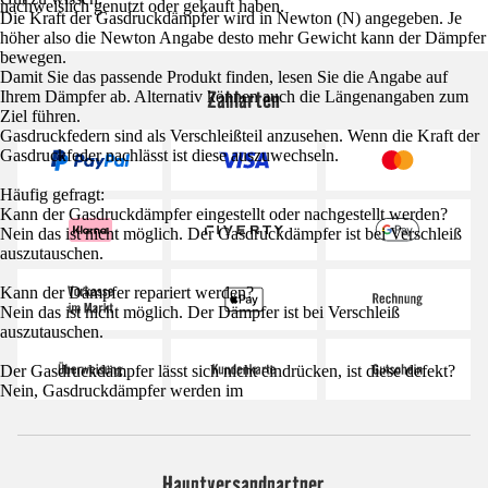
nachweislich genutzt oder gekauft haben.
Die Kraft der Gasdruckdämpfer wird in Newton (N) angegeben. Je
höher also die Newton Angabe desto mehr Gewicht kann der Dämpfer
bewegen.
Damit Sie das passende Produkt finden, lesen Sie die Angabe auf
Zahlarten
Ihrem Dämpfer ab. Alternativ können auch die Längenangaben zum
Ziel führen.
Gasdruckfedern sind als Verschleißteil anzusehen. Wenn die Kraft der
Gasdruckfeder nachlässt ist diese auszuwechseln.
Häufig gefragt:
Kann der Gasdruckdämpfer eingestellt oder nachgestellt werden?
Nein das ist nicht möglich. Der Gasdruckdämpfer ist bei Verschleiß
auszutauschen.
Kann der Dämpfer repariert werden?
Nein das ist nicht möglich. Der Dämpfer ist bei Verschleiß
auszutauschen.
Der Gasdruckdämpfer lässt sich nicht eindrücken, ist diese defekt?
Nein, Gasdruckdämpfer werden im
Hauptversandpartner