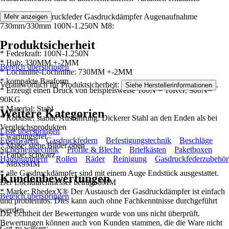
Merkmale Gasdruckfeder Gasdruckdämpfer Augenaufnahme
Mehr anzeigen
730mm/330mm 100N-1.250N M8:
Produktsicherheit
* Federkraft: 100N-1.250N
* Hub: 330MM +-2MM
Bereich überspringen
* Lochmitte-Lochmitte: 730MM +-2MM
* kompakte Bauform
Verantwortlich für Produktsicherheit:
.
Siehe Herstellerinformationen
* Erzeugt einen Druck von beispielsweise 100N = 10KG, 900N=
90KG
* Material: Stahl
Weitere Kategorien
* Robuste, stabile Ausführung. Dickerer Stahl an den Enden als bei
Vergleichsprodukten
Liste überspringen
* wartungsfrei
Eisenwaren
Gasdruckfedern
Befestigungstechnik
Beschläge
* Maße: siehe Bilder oben
Sicherheitstechnik
Profile & Bleche
Briefkästen
Paketboxen
* Farbe: schwarz
Hausnummern
Rollen
Räder
Reinigung
Gasdruckfederzubehör
* M8x9MM
* alle Gasdruckdämpfer sind mit einem Auge Endstück ausgestattet.
Kundenbewertungen
Der Lochdurchmesser beträgt 8MM
* Marke: RhedexX® Der Austausch der Gasdruckdämpfer ist einfach
Bereich überspringen
und problemlos. Dies kann auch ohne Fachkenntnisse durchgeführt
werden.
Die Echtheit der Bewertungen wurde von uns nicht überprüft.
Bewertungen können auch von Kunden stammen, die die Ware nicht
Gut zu wissen: