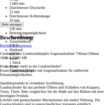
1.684 mm
Durchmesser Druckrohr
22 mm
Durchmesser Kolbenstange
10 mm
Hublänge
Mehr anzeigen
330 mm
Befestigungsmöglichkeit
Beschreibung
Augenaufnahme
Ausschubkraft
Bereich überspringen
650 N
Hubkraft
Gasdruckfeder Gasdruckdämpfer Augenaufnahme 730mm/330mm
650 N
100N-1.250N M8
Inhalt
1 Stück
Keine Power mehr in der Gasdruckfeder?
EAN
Ersatz Gasdruckdämpfer mit Augenaufnahme für zahlreiche
5390876428783
Einsatzmöglichkeiten.
Qualitätsprodukt in verstärkter Ausführung.
Gasdruckfeder für das perfekte Öffnen und Schließen von Klappen,
Toren, Türen. Bitte vergleichen Sie die Maße auf den Bildern mit dem
benötigten Produkt.
Leichter und geräuscharmer Mechanismus mit starker Wirkung. Die
Gasdruckfedern sind in unterschiedlichen Varianten erhältlich.