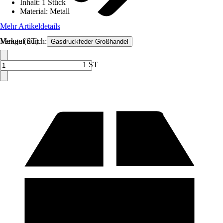
Inhalt
:
1 Stück
Material
:
Metall
Mehr Artikeldetails
Verkauf durch:
Menge (ST)
Gasdruckfeder Großhandel
1 ST