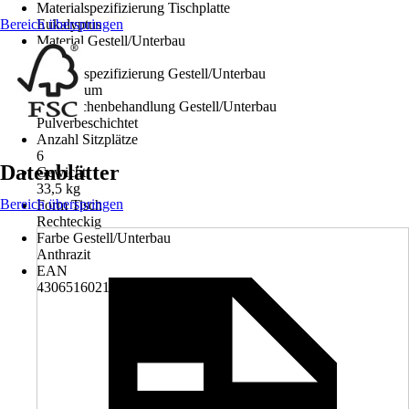
Materialspezifizierung Tischplatte
Bereich überspringen
Eukalyptus
Material Gestell/Unterbau
Metall
Materialspezifizierung Gestell/Unterbau
Aluminium
Oberflächenbehandlung Gestell/Unterbau
Pulverbeschichtet
Anzahl Sitzplätze
6
Datenblätter
Gewicht
33,5 kg
Bereich überspringen
Form Tisch
Rechteckig
Farbe Gestell/Unterbau
Anthrazit
EAN
4306516021161