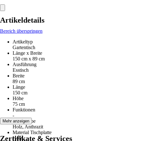
Artikeldetails
Bereich überspringen
Artikeltyp
Gartentisch
Länge x Breite
150 cm x 89 cm
Ausführung
Esstisch
Breite
89 cm
Länge
150 cm
Höhe
75 cm
Funktionen
-
Grundfarbe
Mehr anzeigen
Holz, Anthrazit
Material Tischplatte
Zertifikate & Services
Holz