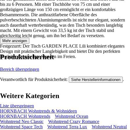
bis zu 6 Personen. Mit einer Tischhöhe von 75 cm und einer
großzügigen Länge von 150 cm ermöglicht er ein komfortables
Beisammensein. Die anthrazitfarbene Oberfläche des
pulverbeschichteten Aluminiumgestells ist nicht nur elegant, sondern
auch dauerhaft wetterbeständig, was den Tisch besonders langlebig
macht. Mit einem Gewicht von 33,5 kg ist der Tisch stabil und
gleichzeitig leicht genug, um ihn bei Bedarf zu versetzen.
Mehr anzeigen
Festgezurrt: Der Tisch GARDEN PLACE Lili kombiniert elegantes
Design mit praktischer Langlebigkeit und bietet Dir den perfekten
Produktsicherheit
Begleiter für gesellige Stunden im Freien.
Bereich überspringen
Verantwortlich für Produktsicherheit:
.
Siehe Herstellerinformationen
Weitere Kategorien
Liste überspringen
HORNBACH Wohntrends & Wohnideen
HORNBACH Wohntrends
Wohntrend Ocean
Wohntrend Neo Classic
Wohntrend Crazy Romance
Wohntrend Space Tech
Wohntrend Terra Lux
Wohntrend Neutral