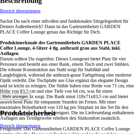
Beschreibung
Bereich überspringen
Suchst Du nach einer stilvollen und funktionalen Sitzgelegenheit für
Deinen Außenbereich? Dann ist das Gartenmöbelset GARDEN
PLACE Coffee Lounge genau das Richtige für Dich.
Produktmerkmale des Gartenmöbelsets GARDEN PLACE
Coffee Lounge, 4-Sitzer 4 tlg. anthrazit grau aus Stahl, inkl.
Auflagen
Darum solltest Du zugreifen: Dieses Loungeset bietet Platz für vier
Personen und besteht aus einer Bank, einem Tisch und zwei Stühlen.
Die robuste Konstruktion aus Stahl sorgt für Stabilität und
Langlebigkeit, während die anthrazit-graue Farbgebung eine moderne
Optik verleiht. Die Tischplatte aus Glas ergänzt das elegante Design
und ist leicht zu reinigen. Die Stühle haben eine Breite von 71 cm, eine
Höhe von 83,5 cm und eine Tiefe von 64 cm, was für einen
komfortablen Sitz sorgt. Die Bank misst 118x71x83,5 cm und bietet
Mehr anzeigen
ausreichend Platz für entspannte Stunden im Freien. Mit einer
maximalen Belastbarkeit von 110 kg pro Sitzplatz ist das Set für den
Produktsicherheit
täglichen Gebrauch bestens geeignet. Die im Lieferumfang enthaltenen
Auflagen aus Textilgewebe erhöhen den Sitzkomfort zusätzlich.
Bereich überspringen
Festgezurrt: Das Gartenmöbelset GARDEN PLACE Coffee Lounge