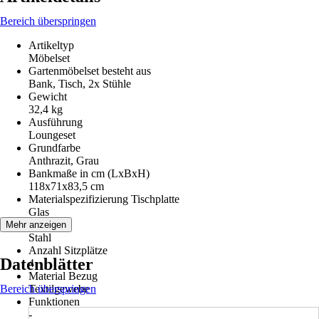
Bereich überspringen
Artikeltyp
Möbelset
Gartenmöbelset besteht aus
Bank, Tisch, 2x Stühle
Gewicht
32,4 kg
Ausführung
Loungeset
Grundfarbe
Anthrazit, Grau
Bankmaße in cm (LxBxH)
118x71x83,5 cm
Materialspezifizierung Tischplatte
Glas
Material
Mehr anzeigen
Stahl
Anzahl Sitzplätze
Datenblätter
4
Material Bezug
Bereich überspringen
Textilgewebe
Funktionen
-