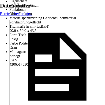
Eigenschaft
Datenblätter
Witterungsbeständig
Funktionen
Bereich überspringen
Ohne Funktion
Materialspezifizierung Geflecht/Obermaterial
Polyhalbrundgeflecht
Tischmaße in cm (LxBxH)
90,0 x 50,0 x 43,5
Form Tisch
Eckig
Farbe Polster/Kissen
Grau
Montageart
Zerlegt
EAN
4306517530716