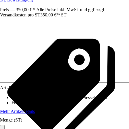
Preis — 350,00 € * Alle Preise inkl. MwSt. und ggf. zzgl.
Versandkosten pro ST
350,00 €
*
/
ST
Art.-Nr.
10315802
Gartenmöbelset besteht aus
:
Couch, 2x Sessel, Tisch
Funktionen
:
Ohne Funktion
Mehr Artikeldetails
Menge (ST)