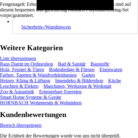
Festgenagelt: Erholsame und gesellige Auszeiten im Freien sind auf
diesem bequemen und gleichzeitig robusten Polyrattan-Dining-Set
vorprogrammiert.
Sicherheits-/Warnhinweis
Weitere Kategorien
Liste überspringen
Raus Damit im Onlineshop
Bad & Sanitär
Baustoffe
Holz, Fenster & Türen
Bodenbeläge & Fliesen
Eisenwaren
Farben, Tapeten & Wandverkleidungen
Garten
Heizen, Klima & Lüftung
Innendeko & Bildershop
Küche
Leuchten & Elektro
Maschinen, Werkzeug & Werkstatt
Zoo & Aquaristik
Erneuerbare Energien
Smart Home Systeme & Geräte
HORNBACH Wohntrends & Wohnideen
Kundenbewertungen
Bereich überspringen
Die Echtheit der Bewertungen wurde von uns nicht überprüft.