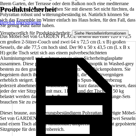
Ihrem Garten, der Terrasse oder dem Balkon noch eine mediterrane
Produktsicherheit
Note. Wind und Wetter brauchen Sie mit diesem Set nicht fürchten, da
Polyrattan robust und witterungsbeständig ist. Natürlich können Sie
sich das Ensemble im Winter einfach ins Haus holen, für den Fall, dass
Bereich überspringen
Sie genug Platz dafür haben.
Verantwortlich für Produktsicherheit:
.
Siehe Herstellerinformationen
Das Möbel-Set von GARDEN PLACE besteht aus einer 120 x 72,5
cm großen 2-Sitzer-Couch und zwei 64 x 72,5 cm (L x B) großen
Sesseln, die alle 77,5 cm hoch sind. Der 90 x 50 x 43,5 cm (L x B x
H) große Tisch setzt sich aus einem pulverbeschichteten
Aluminiumgestell und -rahmen sowie einer Sicherheitsglasplatte
zusammen. Diese passt mit ihrer modernen Steinoptik in Washed-grey
bestens zu den grau-anthrazitfarbenen Sitz- und Rückenpolstern. Sie
begeistern durch ihre extra dicke Qualität, die das Sitzvergnügen
erheblich steigert. Dazu können Sie deren Spun-Polyesterbezug
jederzeit abnehmen und waschen. Es sei kurz darauf hingewiesen, dass
jeder der vier Sitzplätze mit max. 110 kg und der Tisch mit 50 kg
belastet werden darf. Zum Aufbau des 20 kg schweren Lounge-Sets
brauchen Sie zu zweit ca. 20 Minuten.
Dieses braune, aus witterungsbeständigem Polyrattan gefertigte Möbel-
Set von GARDEN PLACE beweist sich mit einem Sofa, zwei Sesseln
und einem Tisch als eine funktionale, ansprechende und gut gepolsterte
Sitzgruppe für den Außenbereich.