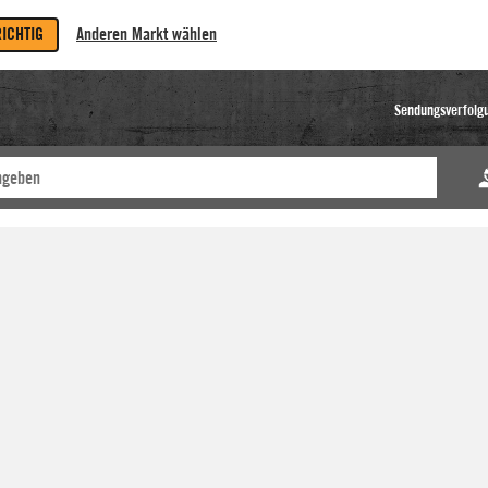
RICHTIG
Anderen Markt wählen
Sendungsverfolg