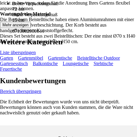
leicht zu bewegen, sodass Sie die Anordnung Ihres Gartens flexibel
Breite Verpackungsmaß
anpassen können.
72 cm
Wartungsfreies Material
Höhe Verpackungsmaß
Die Benidorm Beistelltische haben einen Aluminiumrahmen mit einer
15 cm
schützenden Pulverbeschichtung. Der Korb besteht aus
Mehr anzeigen
EAN
handgeflochtenem Kunststoffgeflecht.
8713002900644
Dieses Set besteht aus zwei Beistelltischen: Der eine misst Ø70 x H40
Weitere Kategorien
cm und der andere misst Ø60 x H50 cm.
Liste überspringen
Garten
Gartenmöbel
Gartentische
Beistelltische Outdoor
Gartenesstisch
Balkontische
Loungetische
Stehtische
Feuertische
Kundenbewertungen
Bereich überspringen
Die Echtheit der Bewertungen wurde von uns nicht überprüft.
Bewertungen können auch von Kunden stammen, die die Ware nicht
nachweislich genutzt oder gekauft haben.