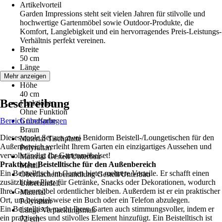
Artikelvorteil
Garden Impressions steht seit vielen Jahren für stilvolle und
hochwertige Gartenmöbel sowie Outdoor-Produkte, die
Komfort, Langlebigkeit und ein hervorragendes Preis-Leistungs-
Verhältnis perfekt vereinen.
Breite
50 cm
Länge
60 cm
Mehr anzeigen
Höhe
40 cm
Beschreibung
Funktionen
Ohne Funktion
Bereich überspringen
Grundfarbe
Braun
Dieses coole Set aus zwei Benidorm Beistell-/Loungetischen für den
Material Tischplatte
Außenbereich verleiht Ihrem Garten ein einzigartiges Aussehen und
Polyrattan
vervollständigt Ihr Gartenmöbelset!
Material Gestell/Unterbau
Praktische Beistelltische für den Außenbereich
Metall
Ein Beistelltisch im Garten bietet mehrere Vorteile. Er schafft einen
Oberflächenbehandlung Gestell/Unterbau
zusätzlichen Platz für Getränke, Snacks oder Dekorationen, wodurch
Unbehandelt
Ihre Gartenmöbel ordentlicher bleiben. Außerdem ist er ein praktischer
Material
Ort, um beispielsweise ein Buch oder ein Telefon abzulegen.
Polyrattan
Ein Beistelltisch macht Ihren Garten auch stimmungsvoller, indem er
Länge Verpackungsmaß
ein praktisches und stilvolles Element hinzufügt. Ein Beistelltisch ist
72 cm