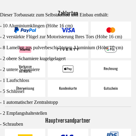
Zahlarten
Dieser Torbausatz zum Selbstaufbau und Einbau enthält:
- 10 Aluminiumklingen (Höhe 16 cm)
- 2 verstärkte Flügel zur Motorisierung Ihres Tors (Höhe 16 cm)
- 8 Lamellen aus pulverbeschichtetem Aluminium (Höhe 10 cm)
- 2 obere Scharniere kugelgelagert
- 2 untere Scharniere
- 1 Laufschloss
- 5 Schlüssel
- 1 automatischer Zentralstopp
- 2 Empfangshaltestellen
Hauptversandpartner
- Schrauben