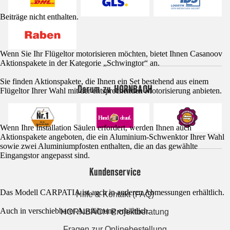
Beiträge nicht enthalten.
Wenn Sie Ihr Flügeltor motorisieren möchten, bietet Ihnen Casanoov
Aktionspakete in der Kategorie „Schwingtor“ an.
Sie finden Aktionspakete, die Ihnen ein Set bestehend aus einem
Darum zu HORNBACH
Flügeltor Ihrer Wahl mit der entsprechenden Motorisierung anbieten.
Wenn Ihre Installation Säulen erfordert, werden Ihnen auch
Aktionspakete angeboten, die ein Aluminium-Schwenktor Ihrer Wahl
sowie zwei Aluminiumpfosten enthalten, die an das gewählte
Eingangstor angepasst sind.
Kundenservice
Das Modell CARPATIA ist auch in anderen Abmessungen erhältlich.
Hilfe & Kontakt (FAQ)
Auch in verschiebbarer Ausführung erhältlich.
HORNBACH Projektberatung
Fragen zur Onlinebestellung