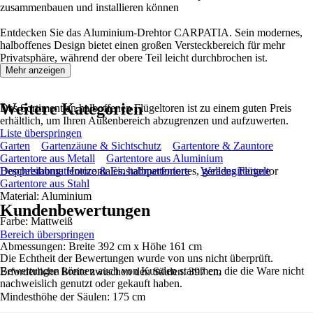
zusammenbauen und installieren können
Entdecken Sie das Aluminium-Drehtor CARPATIA. Sein modernes,
halboffenes Design bietet einen großen Versteckbereich für mehr
Privatsphäre, während der obere Teil leicht durchbrochen ist.
Mehr anzeigen
Weitere Kategorien
Das Sortiment an halboffenen Flügeltoren ist zu einem guten Preis
erhältlich, um Ihren Außenbereich abzugrenzen und aufzuwerten.
Liste überspringen
Garten
Gartenzäune & Sichtschutz
Gartentore & Zauntore
Gartentore aus Metall
Gartentore aus Aluminium
Beschreibung: Horizontales, halbperforiertes, gerades Flügeltor
Doppelstabmattentore & Einstabmattentore
Wellengittertore
Gartentore aus Stahl
Material: Aluminium
Kundenbewertungen
Farbe: Mattweiß
Bereich überspringen
Abmessungen: Breite 392 cm x Höhe 161 cm
Die Echtheit der Bewertungen wurde von uns nicht überprüft.
Bewertungen können auch von Kunden stammen, die die Ware nicht
Erforderliche Breite zwischen den Säulen: 397 cm
nachweislich genutzt oder gekauft haben.
Mindesthöhe der Säulen: 175 cm