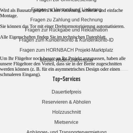
Fragen zu Versand und Lieferung
Wird als Bausatz geliefert. Klare Anleitung, schnelle und einfache
Montage.
Fragen zu Zahlung und Rechnung
Sie können das Tor mit einer Drehtormotorisierung automatisieren.
Fragen zur Rückgabe und Reklamation
Alle Eigenschaften finden Sie im technischen Datenblatt.
Fragen zum Kundenkonto & Kundenkonto-ID
Fragen zum HORNBACH Projekt-Marktplatz
Um Ihr Flügeltor noch besser an Ihr Projekt anzupassen, haben alle
Muster-Widerrufsformular
unsere Flügeltore den Vorteil, dass sie in der Breite zugeschnitten
werden können (z. B. für ein asymmetrisches Design oder einen
schmaleren Eingang).
Top-Services
Dauertiefpreis
Reservieren & Abholen
Holzzuschnitt
Mietservice
Anhänger- und Transportervermietung