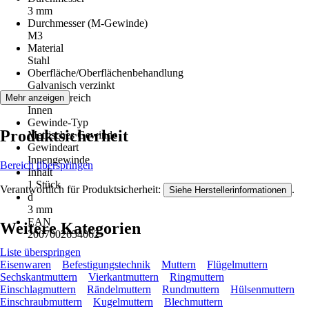
3 mm
Durchmesser (M-Gewinde)
M3
Material
Stahl
Oberfläche/Oberflächenbehandlung
Galvanisch verzinkt
Einsatzbereich
Mehr anzeigen
Innen
Gewinde-Typ
Produktsicherheit
Metrisches Gewinde
Gewindeart
Innengewinde
Bereich überspringen
Inhalt
1 Stück
Verantwortlich für Produktsicherheit:
.
Siehe Herstellerinformationen
d
3 mm
EAN
Weitere Kategorien
2007002654062
Liste überspringen
Eisenwaren
Befestigungstechnik
Muttern
Flügelmuttern
Sechskantmuttern
Vierkantmuttern
Ringmuttern
Einschlagmuttern
Rändelmuttern
Rundmuttern
Hülsenmuttern
Einschraubmuttern
Kugelmuttern
Blechmuttern