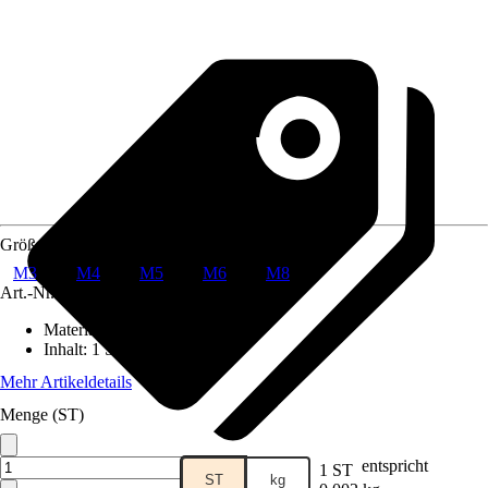
Größe
M3
M4
M5
M6
M8
Art.-Nr.
3830518
Material
:
Stahl
Inhalt
:
1 Stück
Mehr Artikeldetails
Menge (ST)
entspricht
1 ST
ST
kg