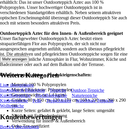
erhältlich: Das ist unser Outdoorteppich Aztec aus 100 %
Polypropylen. Unser hochwertiger Outdoorteppich ist in
verschiedenen Standartgrößen erhältlich. Neben seinem attraktiven
optischen Erscheinungsbild überzeugt dieser Outdoorteppich Sie auch
noch mit seinem besonders attraktiven Preis.
Outdoorteppich Aztec für den Innen- & Außenbereich geeignet
Unser flachgewebter Outdoorteppich Aztec besitzt einen
strapazierfähigen Flor aus Polypropylen, der sich nicht nur
ausgesprochen angenehm anfühlt, sondern auch überaus pflegeleicht
ist. Die attraktiven und pflegeleichten Outdoorteppiche sorgen für eine
gemütliche, wohnliche Atmosphäre in Flur, Wohnzimmer, Küche und
Mehr anzeigen
Badezimmer oder auch auf dem Balkon und der Terrasse.
Weitere Kategorien
Outdoorteppich Aztec – Produkteigenschaften:
Material: 100 % Polypropylen
Liste überspringen
Material Rückseite: Polypropylen
Innendeko & Bildershop
Teppiche
Outdoor-Teppiche
Gesamtgewicht: ca. 1,4 kg/m²
Kurzflorteppiche
Hochflorteppiche
Naturteppiche
Größen: 80 x 150 cm, 120 x 170 cm, 160 x 230 cm, 200 x 290
Kinderteppiche
Felle
Teppichläufer
Waschbare Teppiche
cm
Wollteppiche
Kurze Seiten: gefaltet & geklebt, lange Seiten: umgenäht
Kundenbewertungen
Nutzbar mit Fußbodenheizung
Verwendung für Innen- & Außenbereich
Oeko Tex-zertifiziert
Bereich überspringen