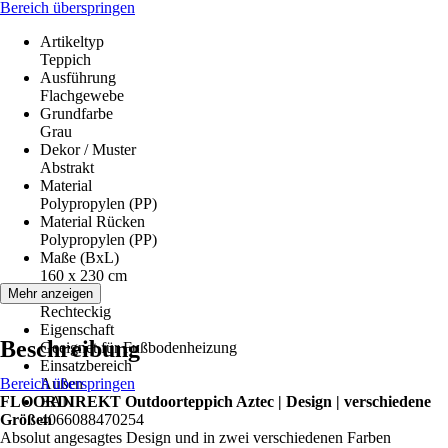
Bereich überspringen
Artikeltyp
Teppich
Ausführung
Flachgewebe
Grundfarbe
Grau
Dekor / Muster
Abstrakt
Material
Polypropylen (PP)
Material Rücken
Polypropylen (PP)
Maße (BxL)
160 x 230 cm
Form
Mehr anzeigen
Rechteckig
Eigenschaft
Beschreibung
Geeignet für Fußbodenheizung
Einsatzbereich
Bereich überspringen
Außen
FLOORDIREKT Outdoorteppich Aztec | Design | verschiedene
EAN
Größen
4066088470254
Absolut angesagtes Design und in zwei verschiedenen Farben