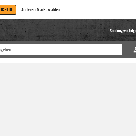
RICHTIG
Anderen Markt wählen
Sendungsverfolg