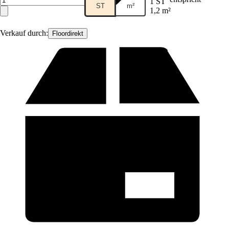
1 ST
ST
m²
1,2 m²
Verkauf durch:
Floordirekt