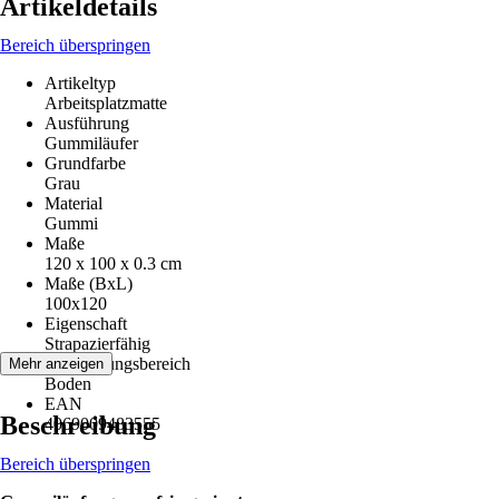
Artikeldetails
Bereich überspringen
Artikeltyp
Arbeitsplatzmatte
Ausführung
Gummiläufer
Grundfarbe
Grau
Material
Gummi
Maße
120 x 100 x 0.3 cm
Maße (BxL)
100x120
Eigenschaft
Strapazierfähig
Anwendungsbereich
Mehr anzeigen
Boden
EAN
Beschreibung
4069009483555
Bereich überspringen