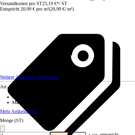
Versandkosten pro ST
25,19 €
*
/
ST
Entspricht 20,99 € pro m²
(
20,99 €
/
m²
)
Weitere Artikel des Verkäufers
Art.-Nr.
12577753
Material
:
Gummi
Maße (BxL)
:
100x120
Mehr Artikeldetails
Menge (ST)
entspricht