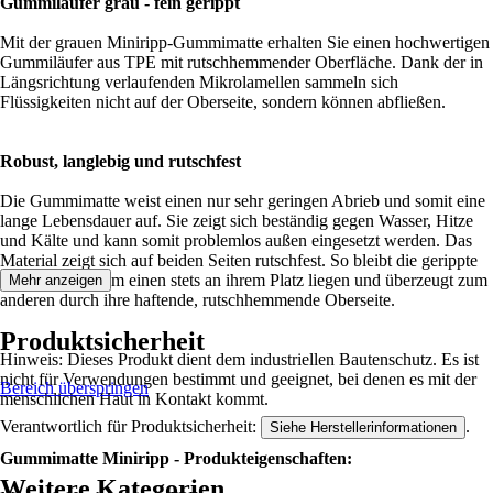
Gummiläufer grau - fein gerippt
Mit der grauen Miniripp-Gummimatte erhalten Sie einen hochwertigen
Gummiläufer aus TPE mit rutschhemmender Oberfläche. Dank der in
Längsrichtung verlaufenden Mikrolamellen sammeln sich
Flüssigkeiten nicht auf der Oberseite, sondern können abfließen.
Robust, langlebig und rutschfest
Die Gummimatte weist einen nur sehr geringen Abrieb und somit eine
lange Lebensdauer auf. Sie zeigt sich beständig gegen Wasser, Hitze
und Kälte und kann somit problemlos außen eingesetzt werden. Das
Material zeigt sich auf beiden Seiten rutschfest. So bleibt die gerippte
Gummiplatte zum einen stets an ihrem Platz liegen und überzeugt zum
Mehr anzeigen
anderen durch ihre haftende, rutschhemmende Oberseite.
Produktsicherheit
Hinweis: Dieses Produkt dient dem industriellen Bautenschutz. Es ist
nicht für Verwendungen bestimmt und geeignet, bei denen es mit der
Bereich überspringen
menschlichen Haut in Kontakt kommt.
Verantwortlich für Produktsicherheit:
.
Siehe Herstellerinformationen
Gummimatte Miniripp - Produkteigenschaften:
Weitere Kategorien