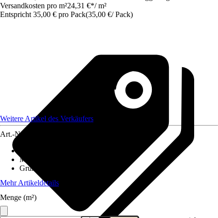
Versandkosten pro m²
24,31 €
*
/
m²
Entspricht 35,00 € pro Pack
(
35,00 €
/
Pack
)
Weitere Artikel des Verkäufers
Art.-Nr.
12630353
Fliesenoberfläche
:
Matt
Material
:
Feinsteinzeug
Grundfarbe
:
Grau
Mehr Artikeldetails
Menge (m²)