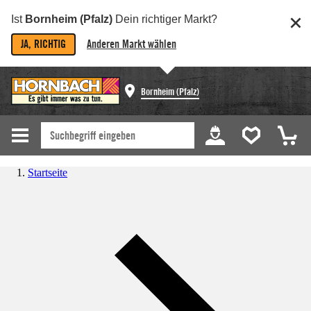
Ist
Bornheim (Pfalz)
Dein richtiger Markt?
JA, RICHTIG
Anderen Markt wählen
Bornheim (Pfalz)
Startseite