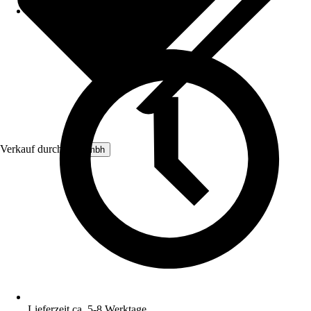
Verkauf durch:
viogmbh
Lieferzeit ca. 5-8 Werktage