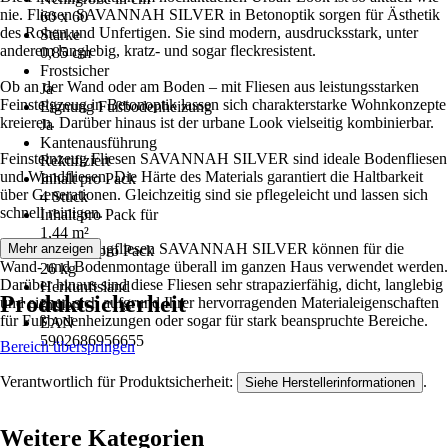
nie. Fliesen SAVANNAH SILVER in Betonoptik sorgen für Ästhetik
60 x 60
des Rohen und Unfertigen. Sie sind modern, ausdrucksstark, unter
Stärke
anderem langlebig, kratz- und sogar fleckresistent.
0,85 cm
Frostsicher
Ob an der Wand oder am Boden – mit Fliesen aus leistungsstarken
Ja
Feinsteigzeug in Betonoptik lassen sich charakterstarke Wohnkonzepte
Eignung Fußbodenheizung
kreieren. Darüber hinaus ist der urbane Look vielseitig kombinierbar.
Ja
Kantenausführung
Feinsteinzeug Fliesen SAVANNAH SILVER sind ideale Bodenfliesen
Rektifiziert
und Wandfliesen. Die Härte des Materials garantiert die Haltbarkeit
Inhalt pro Pack
über Generationen. Gleichzeitig sind sie pflegeleicht und lassen sich
4 Stück
schnell reinigen.
Inhalt pro Pack für
1,44 m²
Die Feinsteinzeugfliesen SAVANNAH SILVER können für die
Mehr anzeigen
Gewicht pro Pack
Wand- und Bodenmontage überall im ganzen Haus verwendet werden.
26 kg
Darüber hinaus sind diese Fliesen sehr strapazierfähig, dicht, langlebig
Herkunftsland
Produktsicherheit
und eignen sich aufgrund Ihrer hervorragenden Materialeigenschaften
Indien
für Fußbodenheizungen oder sogar für stark beanspruchte Bereiche.
EAN
5902686956655
Bereich überspringen
Verantwortlich für Produktsicherheit:
.
Siehe Herstellerinformationen
Weitere Kategorien