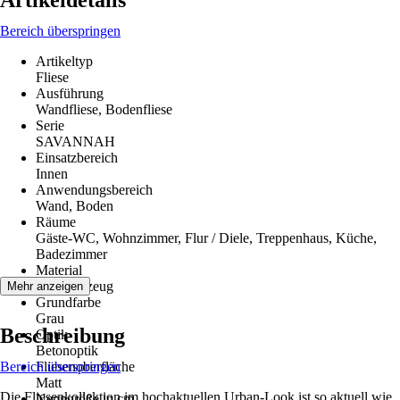
Artikeldetails
Bereich überspringen
Artikeltyp
Fliese
Ausführung
Wandfliese, Bodenfliese
Serie
SAVANNAH
Einsatzbereich
Innen
Anwendungsbereich
Wand, Boden
Räume
Gäste-WC, Wohnzimmer, Flur / Diele, Treppenhaus, Küche,
Badezimmer
Material
Feinsteinzeug
Mehr anzeigen
Grundfarbe
Grau
Beschreibung
Optik
Betonoptik
Bereich überspringen
Fliesenoberfläche
Matt
Die Fliesenkollektion im hochaktuellen Urban-Look ist so aktuell wie
Nenngröße in cm