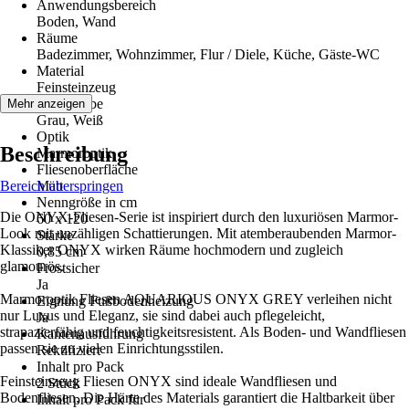
Anwendungsbereich
Boden, Wand
Räume
Badezimmer, Wohnzimmer, Flur / Diele, Küche, Gäste-WC
Material
Feinsteinzeug
Grundfarbe
Mehr anzeigen
Grau, Weiß
Optik
Beschreibung
Marmoroptik
Fliesenoberfläche
Bereich überspringen
Matt
Nenngröße in cm
Die ONYX-Fliesen-Serie ist inspiriert durch den luxuriösen Marmor-
60 x 120
Look mit unzähligen Schattierungen. Mit atemberaubenden Marmor-
Stärke
Klassiker ONYX wirken Räume hochmodern und zugleich
0,85 cm
glamourös.
Frostsicher
Ja
Marmoroptik Fliesen AQUARIOUS ONYX GREY verleihen nicht
Eignung Fußbodenheizung
nur Luxus und Eleganz, sie sind dabei auch pflegeleicht,
Ja
strapazierfähig und feuchtigkeitsresistent. Als Boden- und Wandfliesen
Kantenausführung
passen sie zu vielen Einrichtungsstilen.
Rektifiziert
Inhalt pro Pack
Feinsteinzeug Fliesen ONYX sind ideale Wandfliesen und
2 Stück
Bodenfliesen. Die Härte des Materials garantiert die Haltbarkeit über
Inhalt pro Pack für