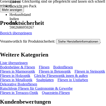
Generationen. Gleichzeitig sind sie pflegeleicht und lassen sich schnell
1,44 m²
reinigen.
Gewicht pro Pack
Mehr anzeigen
28 kg
Herkunftsland
Indien
Produktsicherheit
EAN
5902686959267
Bereich überspringen
Verantwortlich für Produktsicherheit:
.
Siehe Herstellerinformationen
Weitere Kategorien
Liste überspringen
Bodenbeläge & Fliesen
Fliesen
Bodenfliesen
Fliesen in Marmoroptik
Fliesen in Betonoptik
Fliesen in Steinoptik
Fliesen in Holzoptik
Gleiche Fliesenoptik innen & außen
Fliesen in Metalloptik
Spaltplatten
Fliesen in Unifarben
Dekorative Bodenfliesen
Rutschfeste Fliesen für Gastronomie & Gewerbe
Fliesen in Terrazzo-Optik
Quarzstein-Fliesen
Kundenbewertungen