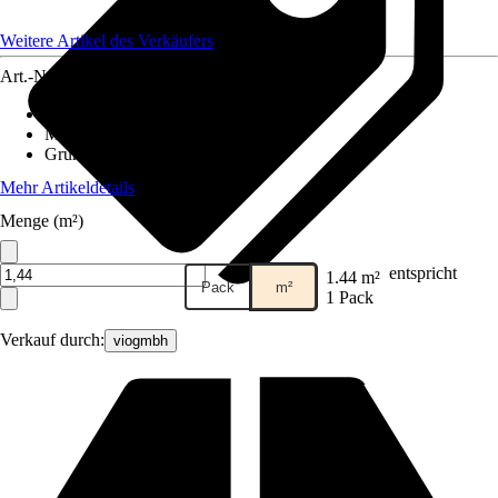
Weitere Artikel des Verkäufers
Art.-Nr.
12582961
Fliesenoberfläche
:
Matt
Material
:
Feinsteinzeug
Grundfarbe
:
Grau, Weiß
Mehr Artikeldetails
Menge (m²)
entspricht
1.44 m²
Pack
m²
1 Pack
Verkauf durch:
viogmbh