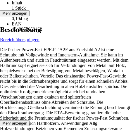
Inhalt
1 Stück
Inhalt
Mehr anzeigen
0,194 kg
EAN
Beschreibung
4048962050462
Bereich überspringen
Die fischer Power-Fast FPF-PT A2F aus Edelstahl A2 ist eine
Schraube mit Vollgewinde und Innenstern-Aufnahme. Sie kann im
Außenbereich und auch in Feuchträumen eingesetzt werden. Mit dem
Halbrundkopf eignet sie sich für Verbindungen von Metall auf Holz,
beispielsweise bei der Befestigung von Metallbeschlägen, Winkeln
oder Balkenschuhen. Vorteile Das einzigartige Power-Fast-Gewinde
reicht bis in die Schraubenspitze und sorgt für einen schnellen Anbiss.
Dies erleichtert die Verarbeitung in allen Holzbaustoffen spürbar. Die
optimierte Kopfgeometrie ermöglicht auch bei randnahen
Verschraubungen einen exakten und splitterfreien
Oberflächenabschluss ohne Abreißen der Schraube. Die
Hochleistungs-Gleitbeschichtung vermindert die Reibung beschleunigt
den Einschraubvorgang. Die ETA-Bewertung garantiert die hohe
Sicherheit und die Premiumqualität der fischer Power-Fast Schrauben,
in Weich- wie auch Harthölzern. Anwendungen Allg.
Mehr anzeigen
Holzverbindungen Beiziehen von Elementen Zulassungsrelevante