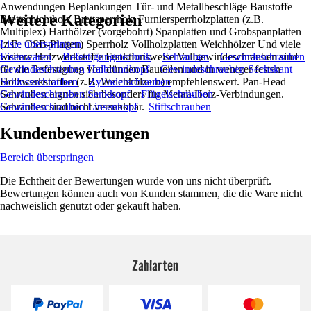
Anwendungen Beplankungen Tür- und Metallbeschläge Baustoffe
Weitere Kategorien
Brettschichtholz Brettsperrholz Furniersperrholzplatten (z.B.
Multiplex) Harthölzer (vorgebohrt) Spanplatten und Grobspanplatten
(z.B. OSB-Platten) Sperrholz Vollholzplatten Weichhölzer Und viele
Liste überspringen
weitere Holzwerkstoffe Funktionsweise Vollgewindeschrauben sind
Eisenwaren
Befestigungstechnik
Schrauben
Gewindeschrauben
für die Befestigung von dünnen Bauteilen und in weniger festen
Gewindeschrauben Halbrundkopf
Gewindeschrauben Sechskant
Holzwerkstoffen (z.B. Weichhölzern) empfehlenswert. Pan-Head
Schlossschrauben
Zylinderschrauben
Schrauben eignen sich besonders für Metall-Holz-Verbindungen.
Gewindeschrauben Senkkopf
Flügelschrauben
Schrauben sind nicht versenkbar.
Gewindeschrauben Linsenkopf
Stiftschrauben
Kundenbewertungen
Bereich überspringen
Die Echtheit der Bewertungen wurde von uns nicht überprüft.
Bewertungen können auch von Kunden stammen, die die Ware nicht
nachweislich genutzt oder gekauft haben.
Zahlarten