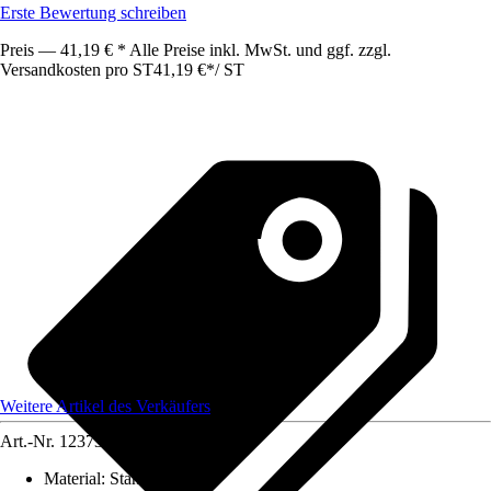
Erste Bewertung schreiben
Preis — 41,19 € * Alle Preise inkl. MwSt. und ggf. zzgl.
Versandkosten pro ST
41,19 €
*
/
ST
Weitere Artikel des Verkäufers
Art.-Nr.
12373160
Material
:
Stahl