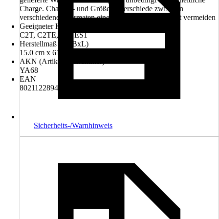
Charge. Chargen- und Größenunterschiede zwischen
verschiedenen Formaten einer Serie lassen sich nicht vermeiden
Geeigneter Klebstofftyp gemäß EN 12004+A1
C2T, C2TE, C2TES1
Herstellmaß ca. (BxL)
15.0 cm x 61.0 cm
AKN (Artikelkurznummer)
YA68
EAN
8021122894768, 8021122901992
Sicherheits-/Warnhinweis