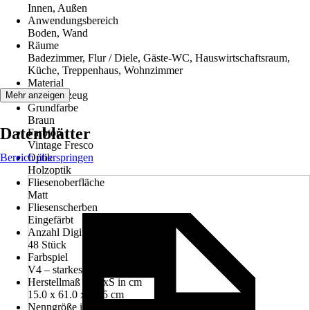
Innen, Außen
Anwendungsbereich
Boden, Wand
Räume
Badezimmer, Flur / Diele, Gäste-WC, Hauswirtschaftsraum,
Küche, Treppenhaus, Wohnzimmer
Material
Feinsteinzeug
Mehr anzeigen
Grundfarbe
Braun
Datenblätter
Farbton
Vintage Fresco
Bereich überspringen
Optik
Holzoptik
Fliesenoberfläche
Matt
Fliesenscherben
Eingefärbt
Anzahl Digitaldruck-Dekore ca.
48 Stück
Farbspiel
V4 – starkes Farbspiel
Herstellmaß BxLxS in cm
15.0 x 61.0 x 0.85 cm
Nenngröße in cm