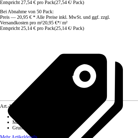
Entspricht 27,54 € pro Pack
(
27,54 €
/
Pack
)
Bei Abnahme von 50 Pack:
Preis — 20,95 € * Alle Preise inkl. MwSt. und ggf. zzgl.
Versandkosten pro m²
20,95 €
*
/
m²
Entspricht 25,14 € pro Pack
(
25,14 €
/
Pack
)
Art.-Nr.
5706327
Fliesenoberfläche
:
Matt
Material
:
Feinsteinzeug
Grundfarbe
:
Braun
Mehr Artikeldetails