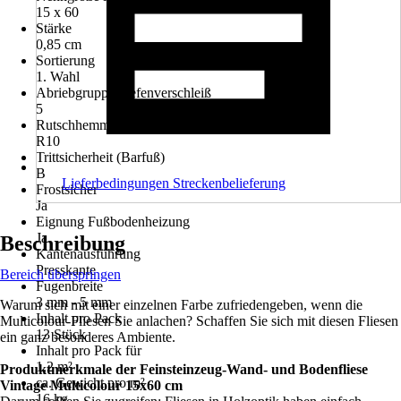
15 x 60
Stärke
0,85 cm
Sortierung
1. Wahl
Abriebgruppe/Tiefenverschleiß
5
Rutschhemmung
R10
Trittsicherheit (Barfuß)
B
Lieferbedingungen Streckenbelieferung
Frostsicher
Ja
Eignung Fußbodenheizung
Ja
Beschreibung
Kantenausführung
Presskante
Bereich überspringen
Fugenbreite
3 mm - 5 mm
Warum sich mit einer einzelnen Farbe zufriedengeben, wenn die
Inhalt pro Pack
Multicolour-Fliesen Sie anlachen? Schaffen Sie sich mit diesen Fliesen
13 Stück
ein ganz besonderes Ambiente.
Inhalt pro Pack für
1,2 m²
Produktmerkmale der Feinsteinzeug-Wand- und Bodenfliese
ca. Gewicht pro m²
Vintage Multicolour 15x60 cm
16 kg