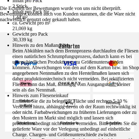
Inhalt pro Pack
2 Stück
Die Echtheit der Bewertungen wurde von uns nicht überprüft.
Inhalt pro Pack für
Bewertungen können auch von Kunden stammen, die die Ware nicht
1,44 m²
nachweislich genutzt oder gekauft haben.
ca. Gewicht pro m²
21,069 kg
Gewicht pro Pack
30,339 kg
Zahlarten
Hinweis zu den Maßangaben
Beim Abkühlen nach dem Brennprozess durchlaufen die Fliesen
einen natürlichen Schrumpfungsprozess, dadurch kann es bei
unterschiedlichen Produktionen zu Größenunterschieden
kommen. Abweichungen von den auf dem Karton bzw. im Shop
angegebenen Nennmaßen zu den Herstellmaßen lassen sich
daher produktionstechnisch nicht vermeiden. Bei rektifizierten
Fliesen kann das Maß, abhängig vom Ausgangsmaß, kleiner
sein als das Nennmaß.
Hinweis zum Flieseneinkauf
Ermitteln Sie die zu belegende Fläche und rechnen 5-10 %
Verschnitt hinzu, abhängig davon ob der Raum rechtwinklig ist
oder nicht. Farbabweichungen zu früheren Lieferungen oder zu
den Mustern im Markt sind möglich und lassen sich
produktionsbedingt nicht immer vermeiden. Bitte prüfen Sie die
gelieferte Ware vor der Verlegung unbedingt auf einheitliche
Charge. Chargen- und Größenunterschiede zwischen