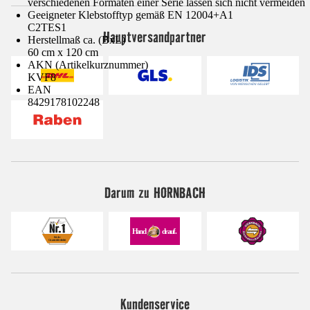
verschiedenen Formaten einer Serie lassen sich nicht vermeiden
Geeigneter Klebstofftyp gemäß EN 12004+A1
C2TES1
Hauptversandpartner
Herstellmaß ca. (BxL)
60 cm x 120 cm
AKN (Artikelkurznummer)
KVF8
EAN
8429178102248
Darum zu HORNBACH
Kundenservice