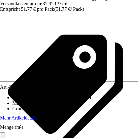
Versandkosten pro m²
35,95 €
*
/
m²
Entspricht 51,77 € pro Pack
(
51,77 €
/
Pack
)
Art.-Nr.
12537652
Fliesenoberfläche
:
Seidenmatt (Lappato)
Material
:
Feinsteinzeug
Grundfarbe
:
Grau, Weiß
Mehr Artikeldetails
Menge (m²)