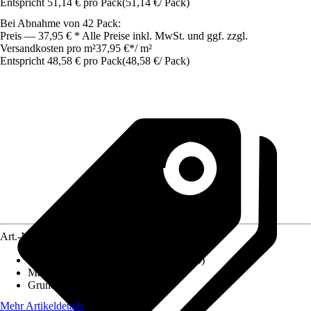
Entspricht 51,14 € pro Pack
(
51,14 €
/
Pack
)
Bei Abnahme von 42 Pack:
Preis — 37,95 € * Alle Preise inkl. MwSt. und ggf. zzgl.
Versandkosten pro m²
37,95 €
*
/
m²
Entspricht 48,58 € pro Pack
(
48,58 €
/
Pack
)
Art.-Nr.
10519601
Fliesenoberfläche
:
Seidenmatt (Lappato)
Material
:
Feinsteinzeug
Grundfarbe
:
Anthrazit
Mehr Artikeldetails