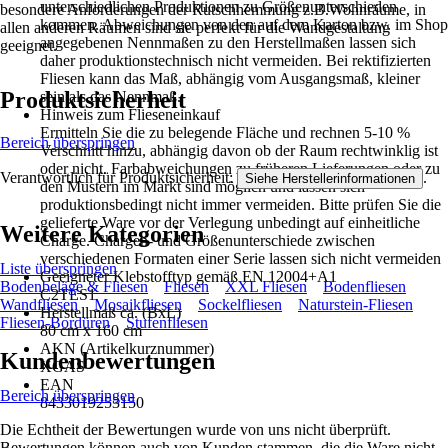
unterschiedlichen Produktionen zu Größenunterschieden
besondere Anforderungen der Rutschhemmung z.B.Wohnräume, in
kommen. Abweichungen von den auf dem Karton bzw. im Shop
allen anderen Räumen sind sie perfekt für die Wandgestaltung
angegebenen Nennmaßen zu den Herstellmaßen lassen sich
geeignet.
daher produktionstechnisch nicht vermeiden. Bei rektifizierten
Fliesen kann das Maß, abhängig vom Ausgangsmaß, kleiner
Produktsicherheit
sein als das Nennmaß.
Hinweis zum Flieseneinkauf
Ermitteln Sie die zu belegende Fläche und rechnen 5-10 %
Bereich überspringen
Verschnitt hinzu, abhängig davon ob der Raum rechtwinklig ist
oder nicht. Farbabweichungen zu früheren Lieferungen oder zu
Verantwortlich für Produktsicherheit:
.
Siehe Herstellerinformationen
den Mustern im Markt sind möglich und lassen sich
produktionsbedingt nicht immer vermeiden. Bitte prüfen Sie die
gelieferte Ware vor der Verlegung unbedingt auf einheitliche
Weitere Kategorien
Charge. Chargen- und Größenunterschiede zwischen
verschiedenen Formaten einer Serie lassen sich nicht vermeiden
Liste überspringen
Geeigneter Klebstofftyp gemäß EN 12004+A1
Bodenbeläge & Fliesen
Fliesen
XXL Fliesen
Bodenfliesen
C2TES1
Wandfliesen
Mosaikfliesen
Sockelfliesen
Naturstein-Fliesen
Herstellmaß ca. (BxL)
Fliesen-Bordüren
Stufenfliesen
80 cm x 160 cm
AKN (Artikelkurznummer)
Kundenbewertungen
XGAS
EAN
Bereich überspringen
8433019253150
Die Echtheit der Bewertungen wurde von uns nicht überprüft.
Bewertungen können auch von Kunden stammen, die die Ware nicht