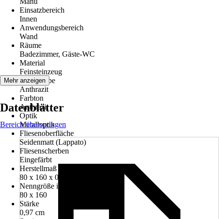
Manu
Einsatzbereich
Innen
Anwendungsbereich
Wand
Räume
Badezimmer, Gäste-WC
Material
Feinsteinzeug
Grundfarbe
Mehr anzeigen
Anthrazit
Farbton
Datenblätter
Anthrazit
Optik
Bereich überspringen
Metalloptik
Fliesenoberfläche
Seidenmatt (Lappato)
Fliesenscherben
Eingefärbt
Herstellmaß BxLxS in cm
80 x 160 x 0.97 cm
Nenngröße in cm
80 x 160
Stärke
0,97 cm