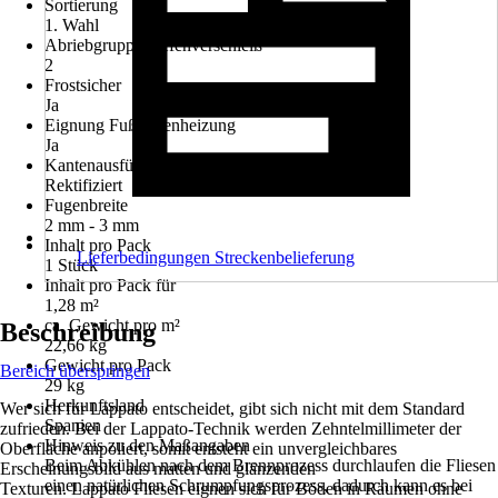
Sortierung
1. Wahl
Abriebgruppe/Tiefenverschleiß
2
Frostsicher
Ja
Eignung Fußbodenheizung
Ja
Kantenausführung
Rektifiziert
Fugenbreite
2 mm - 3 mm
Inhalt pro Pack
Lieferbedingungen Streckenbelieferung
1 Stück
Inhalt pro Pack für
1,28 m²
ca. Gewicht pro m²
Beschreibung
22,66 kg
Gewicht pro Pack
Bereich überspringen
29 kg
Herkunftsland
Wer sich für Lappato entscheidet, gibt sich nicht mit dem Standard
Spanien
zufrieden. Bei der Lappato-Technik werden Zehntelmillimeter der
Hinweis zu den Maßangaben
Oberfläche anpoliert, somit entsteht ein unvergleichbares
Beim Abkühlen nach dem Brennprozess durchlaufen die Fliesen
Erscheinungsbild aus matten und glänzenden
einen natürlichen Schrumpfungsprozess, dadurch kann es bei
Texturen. Lappato Fliesen eignen sich für Böden in Räumen ohne