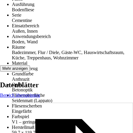
Ausführung
Bodenfliese
Serie
Cementine
Einsatzbereich
Außen, Innen
Anwendungsbereich
Boden, Wand
Räume
Badezimmer, Flur / Diele, Gäste-WC, Hauswirtschaftsraum,
Küche, Treppenhaus, Wohnzimmer
Material
Feinsteinzeug
Mehr anzeigen
Grundfarbe
Anthrazit
Datenblätter
Optik
Betonoptik
Bereich überspringen
Fliesenoberfläche
Seidenmatt (Lappato)
Fliesenscherben
Eingefärbt
Farbspiel
V1 – geringes Farbspiel
Herstellmaß BxLxS in cm
59.7 x 119.7 x 0.9 cm