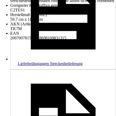
verschiedenen Formaten einer Serie lassen sich nicht vermeiden
Geeigneter Klebstofftyp gemäß EN 12004+A1
C2TES1
Herstellmaß ca. (BxL)
59.7 cm x 119.7 cm
AKN (Artikelkurznummer)
TK7M
EAN
2007007815819, 8698109831315
Lieferbedingungen Streckenbelieferung