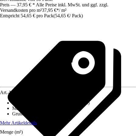
Preis — 37,95 € * Alle Preise inkl. MwSt. und ggf. zzgl.
Versandkosten pro m²
37,95 €
*
/
m²
Entspricht 54,65 € pro Pack
(
54,65 €
/
Pack
)
Art.-Nr.
10332836
Fliesenoberfläche
:
Seidenmatt (Lappato)
Material
:
Feinsteinzeug
Grundfarbe
:
Anthrazit
Mehr Artikeldetails
Menge (m²)