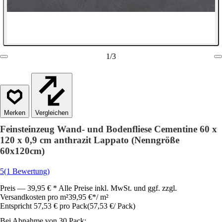
1
/
3
Vergleichen
Feinsteinzeug Wand- und Bodenfliese Cementine 60 x
120 x 0,9 cm anthrazit Lappato (Nenngröße
60x120cm)
5
(1 Bewertung)
Preis — 39,95 € * Alle Preise inkl. MwSt. und ggf. zzgl.
Versandkosten pro m²
39,95 €
*
/
m²
Entspricht 57,53 € pro Pack
(
57,53 €
/
Pack
)
Bei Abnahme von 30 Pack: