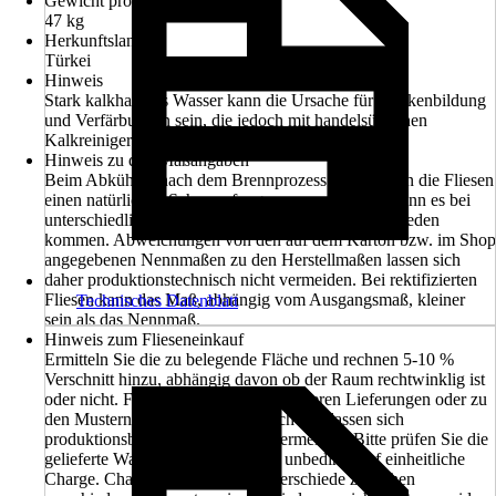
Gewicht pro Pack
47 kg
Herkunftsland
Türkei
Hinweis
Stark kalkhaltiges Wasser kann die Ursache für Fleckenbildung
und Verfärbungen sein, die jedoch mit handelsüblichen
Kalkreiniger entfernt werden können.
Hinweis zu den Maßangaben
Beim Abkühlen nach dem Brennprozess durchlaufen die Fliesen
einen natürlichen Schrumpfungsprozess, dadurch kann es bei
unterschiedlichen Produktionen zu Größenunterschieden
kommen. Abweichungen von den auf dem Karton bzw. im Shop
angegebenen Nennmaßen zu den Herstellmaßen lassen sich
daher produktionstechnisch nicht vermeiden. Bei rektifizierten
Fliesen kann das Maß, abhängig vom Ausgangsmaß, kleiner
Technisches Datenblatt
sein als das Nennmaß.
Hinweis zum Flieseneinkauf
Ermitteln Sie die zu belegende Fläche und rechnen 5-10 %
Verschnitt hinzu, abhängig davon ob der Raum rechtwinklig ist
oder nicht. Farbabweichungen zu früheren Lieferungen oder zu
den Mustern im Markt sind möglich und lassen sich
produktionsbedingt nicht immer vermeiden. Bitte prüfen Sie die
gelieferte Ware vor der Verlegung unbedingt auf einheitliche
Charge. Chargen- und Größenunterschiede zwischen