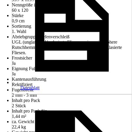
Nenngröße in cm
60 x 120
Stärke
0,9 cm
Sortierung
1. Wahl
Abriebgruppe/Tiefenverschleiß
UGL (unglasiert) Unglasierte Fliesen weisen eine höhere
Rutschhemmung auf und sind strapazierfähiger als glasierte
Fliesen.
Frostsicher
Ja
Eignung Fußbodenheizung
Ja
Kantenausführung
Rektifiziert
Datenblatt
Fugenbreite
2 mm - 3 mm
Inhalt pro Pack
2 Stück
Inhalt pro Pack für
1,44 m²
ca. Gewicht pro m²
22,4 kg