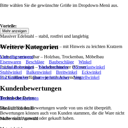
Bitte wählen Sie die gewünschte Größe im Dropdown-Menü aus.
Vorteile:
Mehr anzeigen
Massiver Edelstahl – stabil, rostfrei und langlebig
Weitere Kategorien
Für verdeckte Montage geeignet – mit Hinweis zu leichten Kratzern
Vielseitig verwendbar – Holzbau, Trockenbau, Möbelbau
Liste überspringen
Eisenwaren
Beschläge
Baubeschläge
Winkel
Präzise Bohrungen – Lochdurchmesser Ø5 mm
Lochplattenwinkel
Winkelverbinder
Schwerlastwinkel
Stuhlwinkel
Balkenwinkel
Breitwinkel
Eckwinkel
In 2 Größen verfügbar – je nach Anwendung
Flachstahlanker
Sparrenpfettenanker
Verstellwinkel
Kundenbewertungen
Technische Daten:
Bereich überspringen
Die Echtheit der Bewertungen wurde von uns nicht überprüft.
Material: Edelstahl
Bewertungen können auch von Kunden stammen, die die Ware nicht
nachweislich genutzt oder gekauft haben.
Maße: nach Auswahl