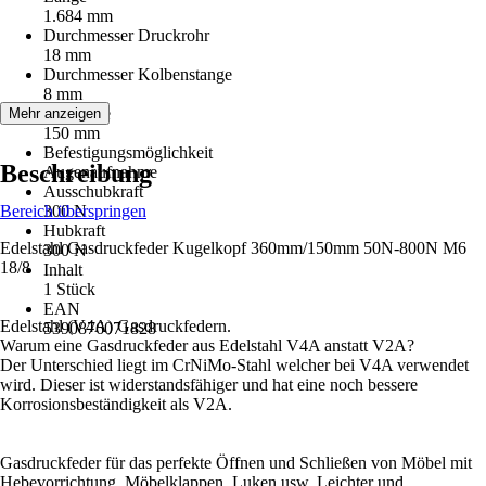
1.684 mm
Durchmesser Druckrohr
18 mm
Durchmesser Kolbenstange
8 mm
Hublänge
Mehr anzeigen
150 mm
Befestigungsmöglichkeit
Beschreibung
Augenaufnahme
Ausschubkraft
Bereich überspringen
300 N
Hubkraft
Edelstahl Gasdruckfeder Kugelkopf 360mm/150mm 50N-800N M6
300 N
18/8
Inhalt
1 Stück
EAN
Edelstahl (V4A) Gasdruckfedern.
5390876071828
Warum eine Gasdruckfeder aus Edelstahl V4A anstatt V2A?
Der Unterschied liegt im CrNiMo-Stahl welcher bei V4A verwendet
wird. Dieser ist widerstandsfähiger und hat eine noch bessere
Korrosionsbeständigkeit als V2A.
Gasdruckfeder für das perfekte Öffnen und Schließen von Möbel mit
Hebevorrichtung, Möbelklappen, Luken usw. Leichter und