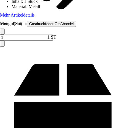
Inhalt
:
1 Stück
Material
:
Metall
Mehr Artikeldetails
Verkauf durch:
Menge (ST)
Gasdruckfeder Großhandel
1 ST