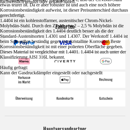
nachweislich genutzt oder gekauft haben.
etwas teurer ist. Da er aber robuster ist und auch eine noch höhere
Korrosionsbeständigkeit aufweist, ist dieser Preisunterschied durchaus
gerechtfertigt.
1.4404 ist ein kohlenstoffarmer, austenitischer Chrom-Nickel-
Zahlarten
Molybdän-Stahl. Durch den Zusatz von 2 – 2,5 % Molybdän ist die
Korrosionsbeständigkeit des 1.4404 deutlich besser als die der
Standard-Austenitsorten 1.4301 und 1.4307. Der Werkstoff 1.4404 ist
beim Schweißen beständig gegen interkristalline Korrosion! Beste
Korrosionsbeständigkeit ist mit einer polierten Oberfläche gegeben.
Dieses Material ist vergleichbar mit 1.4401. 1.4404 ist auch unter der
Klassifizierung AISI 316L bekannt.
Häufig gefragt:
Kann der Gasdruckdämpfer eingestellt oder nachgestellt
Hauptversandpartner