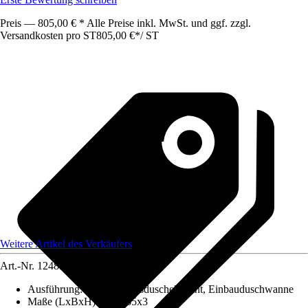
Preis — 805,00 € * Alle Preise inkl. MwSt. und ggf. zzgl.
Versandkosten pro ST
805,00 €
*
/
ST
Weitere Artikel des Verkäufers
Art.-Nr.
12489510
Ausführung
:
Bodenebenesduschelement, Einbauduschwanne
Maße (LxBxH)
:
90X165x3