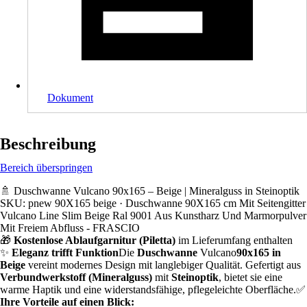
Dokument
Beschreibung
Bereich überspringen
🚿 Duschwanne Vulcano 90x165 – Beige | Mineralguss in Steinoptik
SKU: pnew 90X165 beige · Duschwanne 90X165 cm Mit Seitengitter
Vulcano Line Slim Beige Ral 9001 Aus Kunstharz Und Marmorpulver
Mit Freiem Abfluss - FRASCIO
🎁
Kostenlose Ablaufgarnitur (Piletta)
im Lieferumfang enthalten
✨
Eleganz trifft Funktion
Die
Duschwanne
Vulcano
90x165 in
Beige
vereint modernes Design mit langlebiger Qualität. Gefertigt aus
Verbundwerkstoff (Mineralguss)
mit
Steinoptik
, bietet sie eine
warme Haptik und eine widerstandsfähige, pflegeleichte Oberfläche.✅
Ihre Vorteile auf einen Blick: