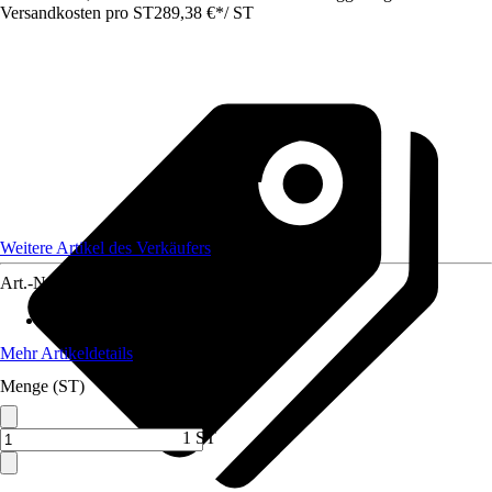
Versandkosten pro ST
289,38 €
*
/
ST
Weitere Artikel des Verkäufers
Art.-Nr.
12808890
Artikeltyp
:
Seilwinde
Mehr Artikeldetails
Menge (ST)
1 ST