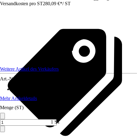
Versandkosten pro ST
280,09 €
*
/
ST
Weitere Artikel des Verkäufers
Art.-Nr.
12809207
Artikeltyp
:
Seilwinde
Mehr Artikeldetails
Menge (ST)
1 ST