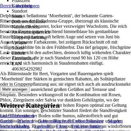
Pflanzzeit
Bereich überspringen
Ganzjährig
Standort
Delphinium x belladonna ‘Moerheimii’, der bekannte Garten-
Sonne
Rittersporn aus der Belladonna-Gruppe, überzeugt als klassische
Bodenverhältnisse
Blütenstaude mit eleganter, locker verzweigter Wuchsform. Die reich
Nährstoffreich
besetzten Rispen tragen leuchtend himmelblaue bis gentianblaue
Anwendungsbereich
Einzelblüten mit zartem, oft hellem Auge und setzen von Juni bis
Gruppenpflanzung
August prägnante Farbakzente, bei zeitigem Rückschnitt oft mit
Variante
williger Nachblüte bis in den Frühherbst. Das tief gelappte, frischgrüne
Staude
Laub unterstreicht den aufrechten, dennoch luftig wirkenden Charakter
Einheit
dieser Zierstaude, die je nach Standort rund 90 bis 120 cm Höhe
Einzelartikel
erreicht und sich harmonisch in Staudenrabatten einfügt.
EAN
4063654292982
Als Blütenstaude für Beet, Vorgarten und Bauerngarten spielt
‘Moerheimii’ ihre Stärken in gemischten Rabatten, als Solitärpflanze
oder in Gruppenpflanzung aus; sie eignet sich auch als ausdrucksstarke
Kübelpflanze in ausreichend großen Gefäßen auf Terrasse und
Mehr anzeigen
Sitzplatz. Besonders wirkungsvoll ist die Kombination mit Rosen,
Phlox, Ziergräsern oder Salvia vor dunklem Gehölzgrün, wo der
Weitere Kategorien
Blütenstrauch-ähnliche Effekt der hohen Rispen optimal zur Geltung
kommt. Ein sonniger, geschützter Standort fördert die Standfestigkeit
und Blühfreude; der Boden sollte humos, nährstoffreich und gut
Liste überspringen
durchlässig sein, frisch bis mäßig feucht, ohne Staunässe und gern
Garten
Pflanzen
Gartenpflanzen & Freilandpflanzen
Stauden
leicht kalkhaltig. Regelmäßiges Ausputzen, eine Stütze an windoffenen
Sommerstauden
Lavendel
Farne
Frühlingsstauden