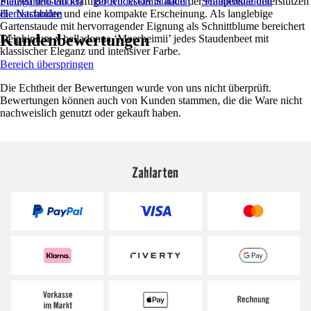
Plätzen und ein kräftiger Rückschnitt nach der Hauptblüte unterstützen
Steingartenstauden
Bodendecker Stauden
Schattenstauden
die Nachblüte und eine kompakte Erscheinung. Als langlebige
Herbststauden
Gartenstaude mit hervorragender Eignung als Schnittblume bereichert
Kundenbewertungen
Delphinium x belladonna ‘Moerheimii’ jedes Staudenbeet mit
klassischer Eleganz und intensiver Farbe.
Bereich überspringen
Die Echtheit der Bewertungen wurde von uns nicht überprüft.
Bewertungen können auch von Kunden stammen, die die Ware nicht
nachweislich genutzt oder gekauft haben.
Zahlarten