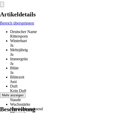
Artikeldetails
Bereich überspringen
Deutscher Name
Rittersporn
Winterhart
Ja
Mehrjährig
Ja
Immergrün
Ja
Blüte
Ja
Blütezeit
Juni
Duft
Kein Duft
Wuchs
Mehr anzeigen
Staude
Wuchsstärke
Beschreibung
Mittelstarkwachsend