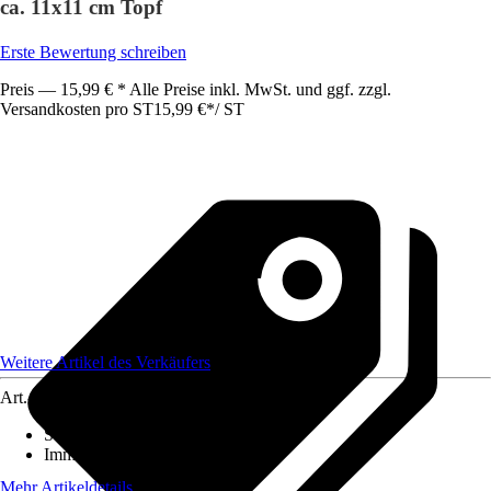
ca. 11x11 cm Topf
Erste Bewertung schreiben
Preis — 15,99 € * Alle Preise inkl. MwSt. und ggf. zzgl.
Versandkosten pro ST
15,99 €
*
/
ST
Weitere Artikel des Verkäufers
Art.-Nr.
12543276
Standort
:
Sonne
Immergrün
:
Ja
Mehr Artikeldetails