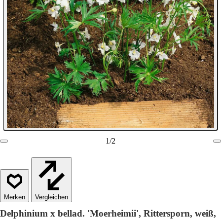
1
/
2
Vergleichen
Delphinium x bellad. 'Moerheimii', Rittersporn, weiß,