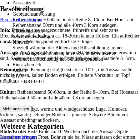
Aussaatzeit
Beschreibung
Mai, Juli
Gebrauchsanweisung
Bereich überspringen
Reihenabstand 50-60cm, in der Reihe 8–10cm. Bei Horstsaat
Reihenabstand 50cm und alle 40cm 3 Korn auslegen.
Info:
Primel ist eine ausgezeichnete, frühreife und sehr zarte
Züchtungsform
Brechbohne mit fadenlosen ca. 18-20cm langen Hülsen. Ein aufrechter
Samenfestes Saatgut
und kräftiger Wuchs garantiert höchste Erträge.
Hinweis
Speziell während der Blüten- und Hülsenbildung immer
Aussaat:
Ab Anfang Mai, wenn keine Nachtfröste mehr zu erwarten
gleichmäßig feucht halten, um das Abfallen dieser zu
sind. Spätere Aussaaten sind bis Ende Juli möglich. Saattiefe 3–5cm.
verhindern. Rechtzeitig auf Schädlinge achten!
Einsatzbereich
Keimung:
Die Keimung erfolgt erst ab ca. 10°C, die Aussaat sollte
Außen
nicht in nassen, kalten Böden erfolgen. Frühere Vorkultur im Topf
EAN
möglich.
4017048103071
Kultur:
Reihenabstand 50-60cm, in der Reihe 8–10cm. Bei Horstsaat
Reihenabstand 50cm und alle 40cm 3 Korn auslegen.
Standort:
Sonnige, warme und windgeschützte Lage. Humoser,
Mehr anzeigen
lockerer, sandig–lehmiger Boden ist günstig. Schwere Böden vor
Aussaat unbedingt auflockern.
Weitere Kategorien
Blüte/Ernte:
Erste Ernte ca. 10 Wochen nach der Aussaat. Späte
Aussaaten bis zum Frost. Bohnen nie bei Nässe anfassen oder ernten.
Liste überspringen