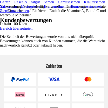
Garten
Rasen & Saatgut
Samen
Gemüsesamen
Kräutersamen
Verwendung:
Salatsamen
Microgreens
Sehr vielseitig verwendbar, für Bohnengemüse, Salate,
Blumensamen
Blumenwiesensamen
zum Einmachen und Einfrieren. Enthält die Vitamine A, B und C und
Zierpflanzensamen
wertvolle Mineralien.
Kundenbewertungen
Inhalt:
100 Korn
Bereich überspringen
Die Echtheit der Bewertungen wurde von uns nicht überprüft.
Bewertungen können auch von Kunden stammen, die die Ware nicht
nachweislich genutzt oder gekauft haben.
Zahlarten