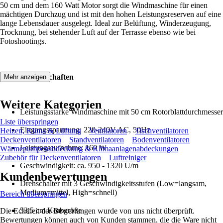
50 cm und dem 160 Watt Motor sorgt die Windmaschine für einen
mächtigen Durchzug und ist mit den hohen Leistungsreserven auf eine
lange Lebensdauer ausgelegt. Ideal zur Belüftung, Winderzeugung,
Trocknung, bei stehender Luft auf der Terrasse ebenso wie bei
Fotoshootings.
Produkteigenschaften
Mehr anzeigen
Weitere Kategorien
Leistungsstarke Windmaschine mit 50 cm Rotorblattdurchmesser
Liste überspringen
Eingangsspannung: 220-240V AC, 50Hz
Heizen, Klima & Lüftung
Ventilatoren
Tischventilatoren
Deckenventilatoren
Standventilatoren
Bodenventilatoren
Leistungsaufnahme: 160 W
Wärmepumpenabdeckung & Klimaanlagenabdeckungen
Zubehör für Deckenventilatoren
Luftreiniger
Geschwindigkeit: ca. 950 - 1320 U/m
Kundenbewertungen
Drehschalter mit 3 Geschwindigkeitsstufen (Low=langsam,
Medium=mittel, High=schnell)
Bereich überspringen
53,5 cm Korbgröße
Die Echtheit der Bewertungen wurde von uns nicht überprüft.
Bewertungen können auch von Kunden stammen, die die Ware nicht