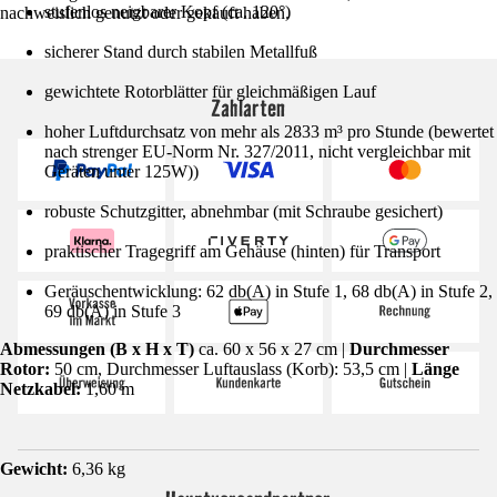
stufenlos neigbarer Kopf (ca. 120°)
nachweislich genutzt oder gekauft haben.
sicherer Stand durch stabilen Metallfuß
gewichtete Rotorblätter für gleichmäßigen Lauf
Zahlarten
hoher Luftdurchsatz von mehr als 2833 m³ pro Stunde (bewertet
nach strenger EU-Norm Nr. 327/2011, nicht vergleichbar mit
Geräten unter 125W))
robuste Schutzgitter, abnehmbar (mit Schraube gesichert)
praktischer Tragegriff am Gehäuse (hinten) für Transport
Geräuschentwicklung: 62 db(A) in Stufe 1, 68 db(A) in Stufe 2,
69 db(A) in Stufe 3
Abmessungen (B x H x T)
ca. 60 x 56 x 27 cm |
Durchmesser
Rotor:
50 cm, Durchmesser Luftauslass (Korb): 53,5 cm |
Länge
Netzkabel:
1,60 m
Gewicht:
6,36 kg