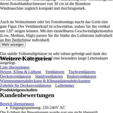
ihrem Rotorblattdurchmesser von 30 cm ist die Brandson
Windmaschine zugleich kompakt und durchzugsstark.
Auch im Wohnzimmer oder bei Fotoshootings macht das Gerät eine
gute Figur. Der Ventilatorkopf ist schwenkbar, sodass Sie ihn vertikal
um 120° neigen können. Mit drei einstellbaren Geschwindigkeitsstufen
(Low, Medium, High) passen Sie die Stärke des Luftstroms individuell
an Ihre Bedürfnisse individuell.
Mehr anzeigen
Das stabile Vollmetallgehäuse ist sehr robust gefertigt und dank des
Weitere Kategorien
leistungsstarken 48W Motors auf eine besonders lange Lebensdauer
ausgelegt.
Liste überspringen
Heizen, Klima & Lüftung
Ventilatoren
Tischventilatoren
Deckenventilatoren
Standventilatoren
Bodenventilatoren
Wärmepumpenabdeckung & Klimaanlagenabdeckungen
Zubehör für Deckenventilatoren
Luftreiniger
Produkteigenschaften
Kundenbewertungen
Bereich überspringen
Eingangsspannung: 220-240V AC
Die Echtheit der Bewertungen wurde von uns nicht überprüft.