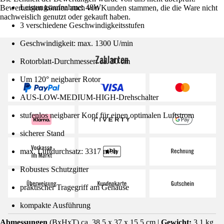
Leistungsaufnahme: 48W
Bewertungen können auch von Kunden stammen, die die Ware nicht
nachweislich genutzt oder gekauft haben.
3 verschiedene Geschwindigkeitsstufen
Geschwindigkeit: max. 1300 U/min
Zahlarten
Rotorblatt-Durchmesser: ca. 30 cm
Um 120° neigbarer Rotor
AUS-LOW-MEDIUM-HIGH-Drehschalter
stufenlos neigbarer Kopf für einen optimalen Luftstrom
sicherer Stand
max. Luftdurchsatz: 3317 m³/h
Robustes Schutzgitter
praktischer Tragegriff am Gehäuse
kompakte Ausführung
Abmessungen
(BxHxT) ca. 38,5 x 37 x 15,5 cm |
Gewicht:
3,1 kg