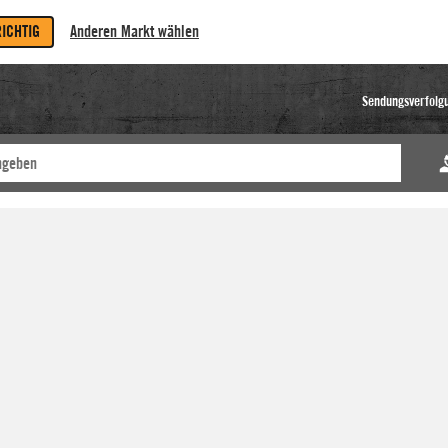
RICHTIG
Anderen Markt wählen
Sendungsverfolg