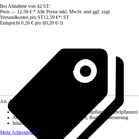
Bei Abnahme von 42 ST:
Preis — 12,59 € * Alle Preise inkl. MwSt. und ggf. zzgl.
Versandkosten pro ST
12,59 €
*
/
ST
Entspricht 0,20 € pro l
(
0,20 €
/
l
)
Art.-Nr.
4628615
Geeignet für
:
Universell einsetzbar, Blühpflanze, Kübelpflanzen
Anwendung
:
Bepflanzung, Umtopfen, Bodenverbesserung
Inhalt
:
62,5 l
Mehr Artikeldetails