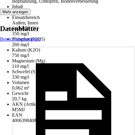
Bepflanzung, Umtopfen, Bodenverbesserung
Inhalt
62,5 l
Mehr anzeigen
Einsatzbereich
Außen, Innen
Datenblätter
Stickstoff (N)
350 mg/l
Bereich überspringen
Phosphat (P2O5)
260 mg/l
Kalium (K2O)
750 mg/l
Magnesium (Mg)
110 mg/l
Schwefel (S)
330 mg/l
Volumen
0,062 m³
Gewicht
20,7 kg
AKN (Artikelkurznummer)
M5MJ
EAN
4006398408158