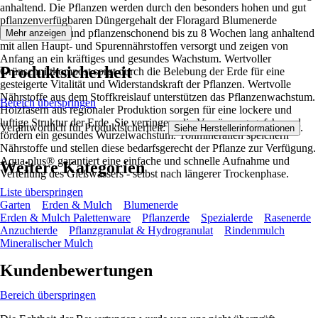
anhaltend. Die Pflanzen werden durch den besonders hohen und gut
pflanzenverfügbaren Düngergehalt der Floragard Blumenerde
bedarfsgerecht und pflanzenschonend bis zu 8 Wochen lang anhaltend
Mehr anzeigen
mit allen Haupt- und Spurennährstoffen versorgt und zeigen von
Anfang an ein kräftiges und gesundes Wachstum. Wertvoller
Produktsicherheit
Grünschnittkompost sorgt durch die Belebung der Erde für eine
gesteigerte Vitalität und Widerstandskraft der Pflanzen. Wertvolle
Nährstoffe aus dem Stoffkreislauf unterstützen das Pflanzenwachstum.
Bereich überspringen
Holzfasern aus regionaler Produktion sorgen für eine lockere und
luftige Struktur der Erde. Sie verringern die Vernässungsgefahr und
Verantwortlich für Produktsicherheit:
.
Siehe Herstellerinformationen
fördern ein gesundes Wurzelwachstum. Tonmineralien speichern
Nährstoffe und stellen diese bedarfsgerecht der Pflanze zur Verfügung.
Aqua plus® garantiert eine einfache und schnelle Aufnahme und
Weitere Kategorien
Verteilung des Gießwassers - selbst nach längerer Trockenphase.
Liste überspringen
Garten
Erden & Mulch
Blumenerde
Erden & Mulch Palettenware
Pflanzerde
Spezialerde
Rasenerde
Anzuchterde
Pflanzgranulat & Hydrogranulat
Rindenmulch
Mineralischer Mulch
Kundenbewertungen
Bereich überspringen